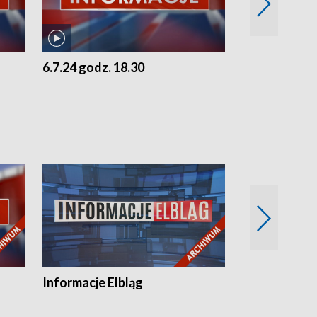
6.7.24 godz. 18.30
5.7.24 godz. 
Informacje Elbląg
Wstaje nowy