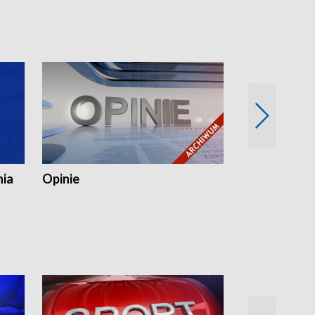
nia
Opinie
Opinie Elblą