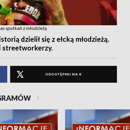
zas spotkań z młodzieżą
torią dzielił się z ełcką młodzieżą.
i streetworkerzy.
UDOSTĘPNIJ NA X
OGRAMÓW