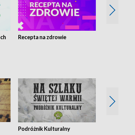
ach
Recepta na zdrowie
Wybieram z
Podróżnik Kulturalny
Okolice Szla