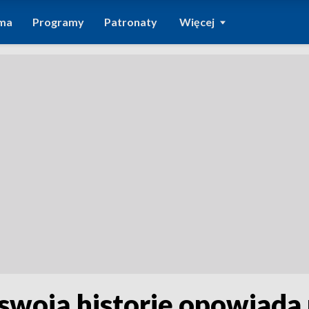
ma
Programy
Patronaty
Więcej
 swoją historię opowiada