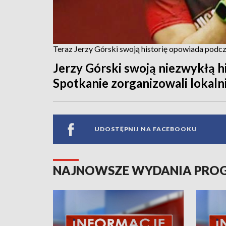
Teraz Jerzy Górski swoją historię opowiada podc
Jerzy Górski swoją niezwykłą his
Spotkanie zorganizowali lokaln
UDOSTĘPNIJ NA FACEBOOKU
NAJNOWSZE WYDANIA PR