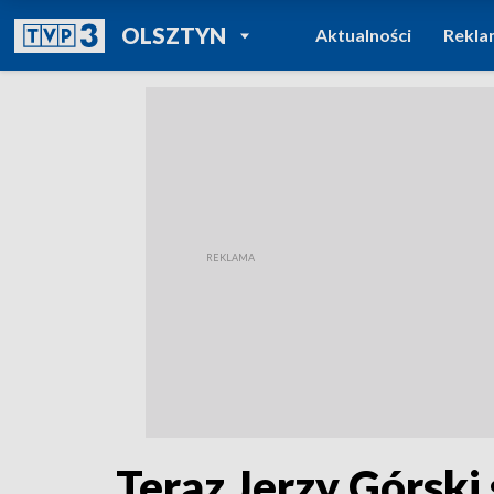
POWRÓT DO
OLSZTYN
Aktualności
Rekla
TVP REGIONY
Teraz Jerzy Górski