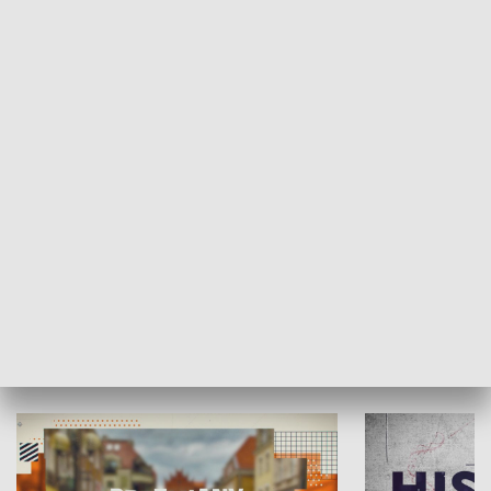
SPOŁECZEŃSTWO
Moje miejsce
Winda region
HISTORIA