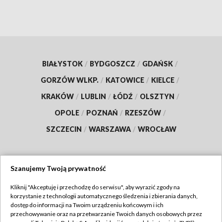
BIAŁYSTOK
/
BYDGOSZCZ
/
GDAŃSK
/
GORZÓW WLKP.
/
KATOWICE
/
KIELCE
/
KRAKÓW
/
LUBLIN
/
ŁÓDŹ
/
OLSZTYN
/
OPOLE
/
POZNAŃ
/
RZESZÓW
/
SZCZECIN
/
WARSZAWA
/
WROCŁAW
Szanujemy Twoją prywatność
Dołącz do nas:
Kliknij "Akceptuję i przechodzę do serwisu", aby wyrazić zgody na
korzystanie z technologii automatycznego śledzenia i zbierania danych,
TVP
dostęp do informacji na Twoim urządzeniu końcowym i ich
Abonament TVP
przechowywanie oraz na przetwarzanie Twoich danych osobowych przez
Regulamin TVP