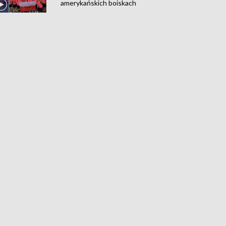
amerykańskich boiskach