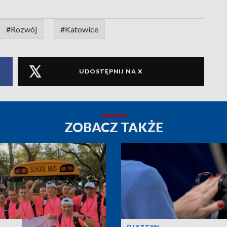
#Rozwój
#Katowice
UDOSTĘPNIJ NA X
ZOBACZ TAKŻE
OLSZTYN