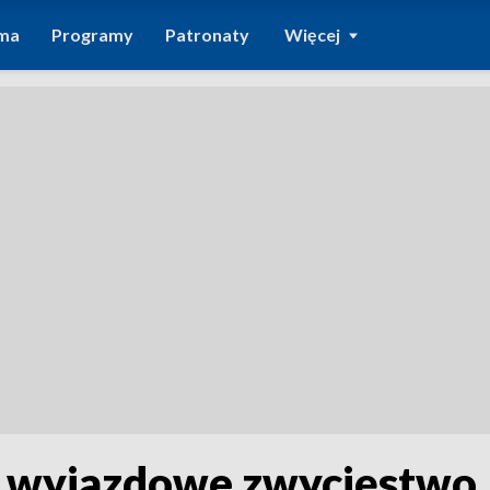
ma
Programy
Patronaty
Więcej
na wyjazdowe zwycięstwo.