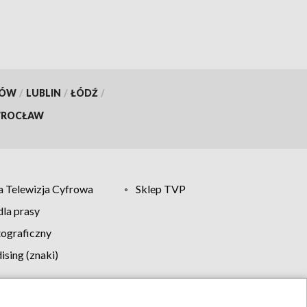
KÓW
/
LUBLIN
/
ŁÓDŹ
/
ROCŁAW
 Telewizja Cyfrowa
Sklep TVP
la prasy
tograficzny
sing (znaki)