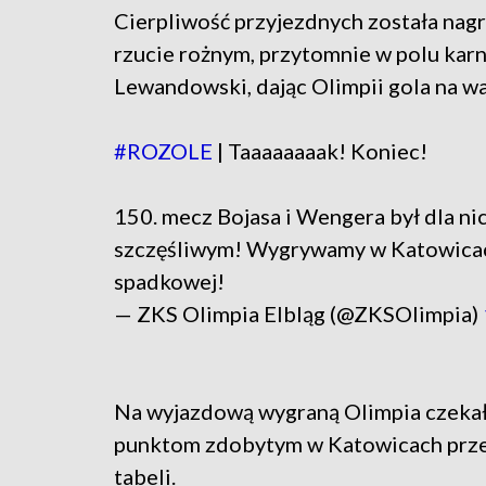
Cierpliwość przyjezdnych została nag
rzucie rożnym, przytomnie w polu kar
Lewandowski, dając Olimpii gola na w
#ROZOLE
| Taaaaaaaak! Koniec!
150. mecz Bojasa i Wengera był dla ni
szczęśliwym! Wygrywamy w Katowicach
spadkowej!
— ZKS Olimpia Elbląg (@ZKSOlimpia)
Na wyjazdową wygraną Olimpia czekała 
punktom zdobytym w Katowicach przesu
tabeli.