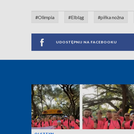
#Olimpia
#Elbląg
#piłka nożna
UDOSTĘPNIJ NA FACEBOOKU
OLSZTYN