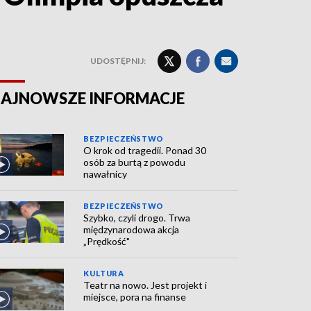
UDOSTĘPNIJ:
AJNOWSZE INFORMACJE
BEZPIECZEŃSTWO
O krok od tragedii. Ponad 30
osób za burtą z powodu
nawałnicy
BEZPIECZEŃSTWO
Szybko, czyli drogo. Trwa
międzynarodowa akcja
„Prędkość"
KULTURA
Teatr na nowo. Jest projekt i
miejsce, pora na finanse