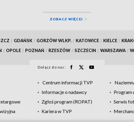
ZOBACZ WIĘCEJ
SZCZ
/
GDAŃSK
/
GORZÓW WLKP.
/
KATOWICE
/
KIELCE
/
KRA
N
/
OPOLE
/
POZNAŃ
/
RZESZÓW
/
SZCZECIN
/
WARSZAWA
/
W
Dołącz do nas:
Centrum informacji TVP
Naziemna
Informacje o nadawcy
Program d
zetargowe
Zgłoś program (ROPAT)
Serwis fo
wizyjna
Kariera w TVP
Merchandi