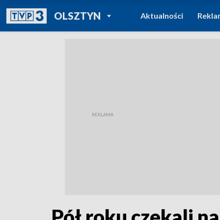
POWRÓT DO
OLSZTYN
Aktualności
Rekla
TVP REGIONY
Pół roku czekali 