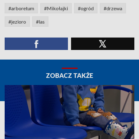
#arboretum
#Mikołajki
#ogród
#drzewa
#jezioro
#las
ZOBACZ TAKŻE