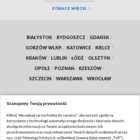
ZOBACZ WIĘCEJ
BIAŁYSTOK
/
BYDGOSZCZ
/
GDAŃSK
/
GORZÓW WLKP.
/
KATOWICE
/
KIELCE
/
KRAKÓW
/
LUBLIN
/
ŁÓDŹ
/
OLSZTYN
/
OPOLE
/
POZNAŃ
/
RZESZÓW
/
SZCZECIN
/
WARSZAWA
/
WROCŁAW
Szanujemy Twoją prywatność
Dołącz do nas:
Kliknij "Akceptuję i przechodzę do serwisu", aby wyrazić zgody na
korzystanie z technologii automatycznego śledzenia i zbierania danych,
TVP
dostęp do informacji na Twoim urządzeniu końcowym i ich
Abonament TVP
przechowywanie oraz na przetwarzanie Twoich danych osobowych przez
Regulamin TVP
nas, czyli Telewizję Polską S.A. w likwidacji (zwaną dalej również „TVP”),