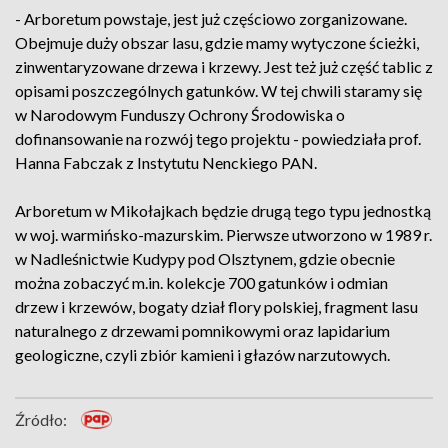
- Arboretum powstaje, jest już częściowo zorganizowane.
Obejmuje duży obszar lasu, gdzie mamy wytyczone ścieżki,
zinwentaryzowane drzewa i krzewy. Jest też już część tablic z
opisami poszczególnych gatunków. W tej chwili staramy się
w Narodowym Funduszy Ochrony Środowiska o
dofinansowanie na rozwój tego projektu - powiedziała prof.
Hanna Fabczak z Instytutu Nenckiego PAN.
Arboretum w Mikołajkach będzie drugą tego typu jednostką
w woj. warmińsko-mazurskim. Pierwsze utworzono w 1989 r.
w Nadleśnictwie Kudypy pod Olsztynem, gdzie obecnie
można zobaczyć m.in. kolekcje 700 gatunków i odmian
drzew i krzewów, bogaty dział flory polskiej, fragment lasu
naturalnego z drzewami pomnikowymi oraz lapidarium
geologiczne, czyli zbiór kamieni i głazów narzutowych.
Źródło: