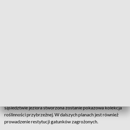
Mikołajkach "Arboretum - leśnego Ogrodu Botanicznego"
otrzymał Instytut Biologii Doświadczalnej im. Marcelego
Nenckiego PAN.
Arboretum powstanie w lesie otaczającym budynki Stacji
Badawczej oraz wzdłuż zachodniej linii brzegowej Jeziora
Mikołajskiego. Ma być to ogród botaniczny o charakterze
naturalnym i prezentować m.in. walory przyrodnicze
pobliskiej Puszczy Piskiej.
W lesie o powierzchni ponad 10 ha będą zakładane kolekcje
różnych gatunków krzewów i drzew, bez udziału odmian
ozdobnych. Planowane jest prowadzenie kolekcji klonów, lip,
dębów, brzóz, cisów a także roślin z północnych i
wschodnich Chin, Kaukazu i Ameryki Północnej. W
sąsiedztwie jeziora stworzona zostanie pokazowa kolekcja
roślinności przybrzeżnej. W dalszych planach jest również
prowadzenie restytucji gatunków zagrożonych.