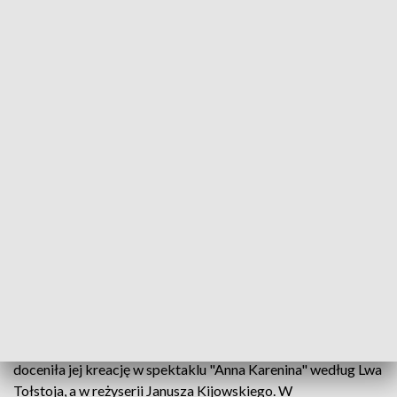
Katarzyna Kropidłowska i Wojciech Cydzio laureatami plebiscytu
Poznaliśmy wyniki plebiscytu na
najpopularniejszego aktora i aktorkę 2018 roku z
Teatru im. Stefana Jaracza w Olsztynie. Widzowie
oddawali swoje głosy,a wyniki poznaliśmy w trakcie
gali kończącej Olsztyńskie Spotkania Teatralne.
Głosami widzów najpopularniejszą aktorką olsztyńskiego
Jaracza została Katarzyna Kropidłowska. Publiczność
doceniła jej kreację w spektaklu "Anna Karenina" według Lwa
Tołstoja, a w reżyserii Janusza Kijowskiego. W