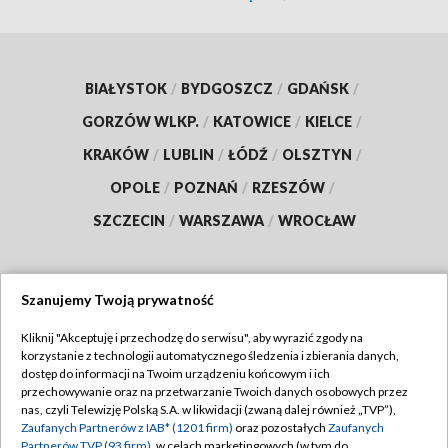
BIAŁYSTOK
/
BYDGOSZCZ
/
GDAŃSK
/
GORZÓW WLKP.
/
KATOWICE
/
KIELCE
/
KRAKÓW
/
LUBLIN
/
ŁÓDŹ
/
OLSZTYN
/
OPOLE
/
POZNAŃ
/
RZESZÓW
/
SZCZECIN
/
WARSZAWA
/
WROCŁAW
Szanujemy Twoją prywatność
Dołącz do nas:
Kliknij "Akceptuję i przechodzę do serwisu", aby wyrazić zgody na
korzystanie z technologii automatycznego śledzenia i zbierania danych,
TVP
dostęp do informacji na Twoim urządzeniu końcowym i ich
Abonament TVP
przechowywanie oraz na przetwarzanie Twoich danych osobowych przez
Regulamin TVP
nas, czyli Telewizję Polską S.A. w likwidacji (zwaną dalej również „TVP”),
Emisja w TVP
Polityka prywatności
Zaufanych Partnerów z IAB* (1201 firm)
oraz pozostałych
Zaufanych
Partnerów TVP (93 firm)
, w celach marketingowych (w tym do