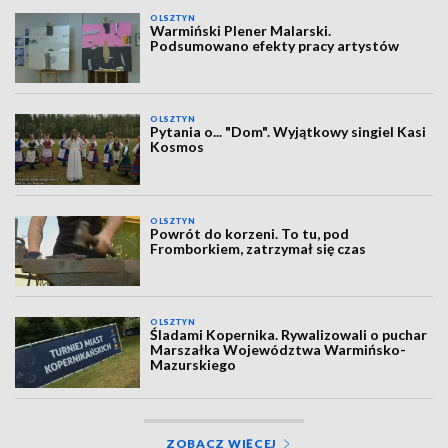
OLSZTYN
Warmiński Plener Malarski.
Podsumowano efekty pracy artystów
OLSZTYN
Pytania o... "Dom". Wyjątkowy singiel Kasi
Kosmos
OLSZTYN
Powrót do korzeni. To tu, pod
Fromborkiem, zatrzymał się czas
OLSZTYN
Śladami Kopernika. Rywalizowali o puchar
Marszałka Województwa Warmińsko-
Mazurskiego
ZOBACZ WIĘCEJ