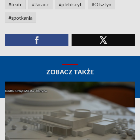
#teatr
#Jaracz
#plebiscyt
#Olsztyn
#spotkania
ZOBACZ TAKŻE