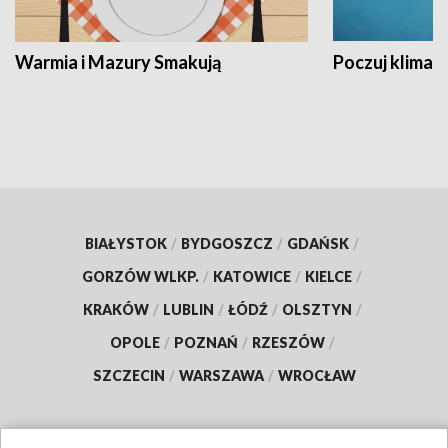
Warmia i Mazury Smakują
Poczuj klimat
BIAŁYSTOK
/
BYDGOSZCZ
/
GDAŃSK
/
GORZÓW WLKP.
/
KATOWICE
/
KIELCE
/
KRAKÓW
/
LUBLIN
/
ŁÓDŹ
/
OLSZTYN
/
OPOLE
/
POZNAŃ
/
RZESZÓW
/
SZCZECIN
/
WARSZAWA
/
WROCŁAW