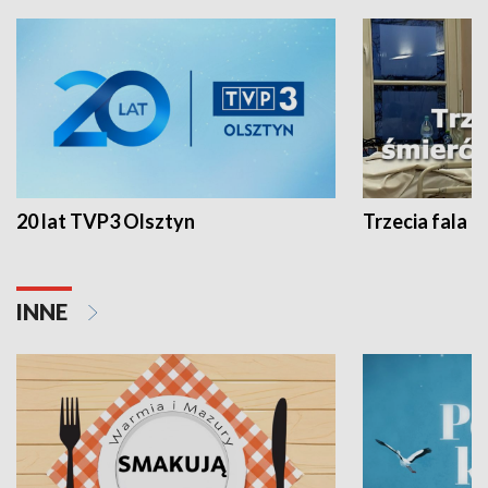
20 lat TVP3 Olsztyn
Trzecia fala -
INNE