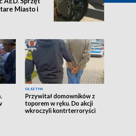
eć AED. Sprzęt
Stare Miasto i
OLSZTYN
.
Przywitał domowników z
w
toporem w ręku. Do akcji
wkroczyli kontrterroryści