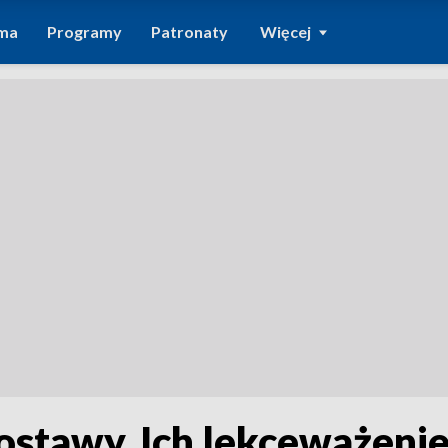
ma
Programy
Patronaty
Więcej
ostawy. Ich lekceważeni