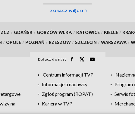
ZOBACZ WIĘCEJ
SZCZ
/
GDAŃSK
/
GORZÓW WLKP.
/
KATOWICE
/
KIELCE
/
KRA
N
/
OPOLE
/
POZNAŃ
/
RZESZÓW
/
SZCZECIN
/
WARSZAWA
/
W
Dołącz do nas:
Centrum informacji TVP
Naziemna
Informacje o nadawcy
Program d
zetargowe
Zgłoś program (ROPAT)
Serwis fo
wizyjna
Kariera w TVP
Merchandi