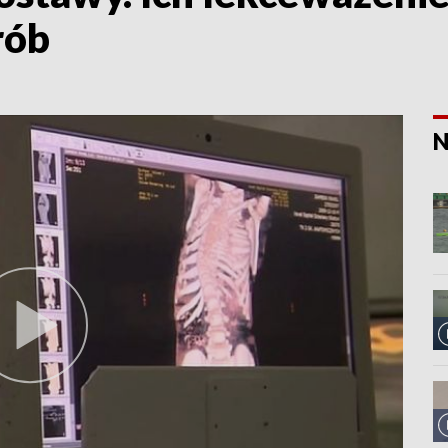
rób
N