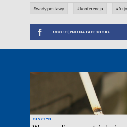
#wady postawy
#konferencja
#fizj
UDOSTĘPNIJ NA FACEBOOKU
OLSZTYN