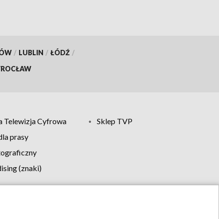
KÓW
/
LUBLIN
/
ŁÓDŹ
/
ROCŁAW
 Telewizja Cyfrowa
Sklep TVP
la prasy
tograficzny
sing (znaki)