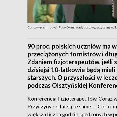
Coraz więcej młodych Polaków ma wady postawy, przyczyny od la
90 proc. polskich uczniów ma w
przeciążonych tornistrów i dłu
Zdaniem fizjoterapeutów, jeśli sy
dzisiejsi 10-latkowie będą miel
starszych. O przyszłości w le
podczas Olsztyńskiej Konferenc
Konferencja Fizjoterapeutów. Coraz 
Przyczyny od lat są te same: – Coraz 
większa liczba godzin spędzonych w po