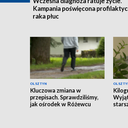
Wczesna diagnoza ratuje życie.
Kampania poświęcona profilakty
raka płuc
OLSZTYN
OLSZTY
Kluczowa zmiana w
Kilog
przepisach. Sprawdziliśmy,
Wyjąt
jak ośrodek w Różewcu
stars
pomaga uzależnionym