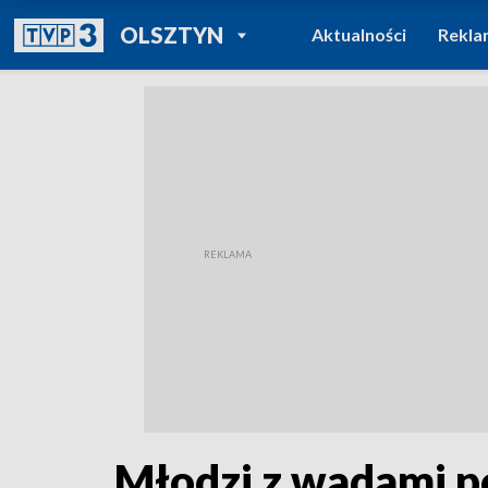
POWRÓT DO
OLSZTYN
Aktualności
Rekla
TVP REGIONY
Młodzi z wadami p