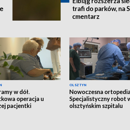
Elbląg rozszerza si
ce
trafi do parków, na 
cmentarz
N
OLSZTYN
ramy w dół.
Nowoczesna ortopedia
kowa operacja u
Specjalistyczny robot 
zej pacjentki
olsztyńskim szpitalu