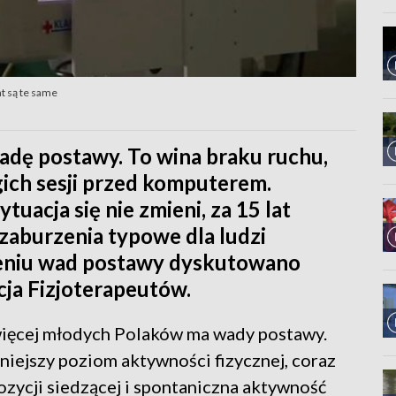
t są te same
adę postawy. To wina braku ruchu,
gich sesji przed komputerem.
tuacja się nie zmieni, za 15 lat
i zaburzenia typowe dla ludzi
czeniu wad postawy dyskutowano
ja Fizjoterapeutów.
więcej młodych Polaków ma wady postawy.
mniejszy poziom aktywności fizycznej, coraz
zycji siedzącej i spontaniczna aktywność