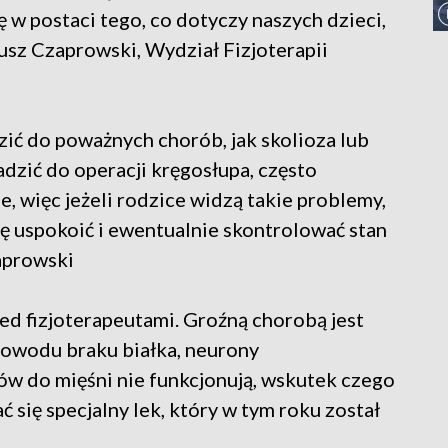
w postaci tego, co dotyczy naszych dzieci,
usz Czaprowski, Wydział Fizjoterapii
ć do poważnych chorób, jak skolioza lub
dzić do operacji kręgosłupa, często
e, więc jeżeli rodzice widzą takie problemy,
ię uspokoić i ewentualnie skontrolować stan
aprowski
zed fizjoterapeutami. Groźną chorobą jest
powodu braku białka, neurony
ów do mięśni nie funkcjonują, wskutek czego
 się specjalny lek, który w tym roku został