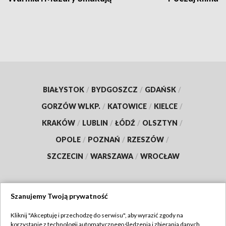
BIAŁYSTOK
/
BYDGOSZCZ
/
GDAŃSK
/
GORZÓW WLKP.
/
KATOWICE
/
KIELCE
/
KRAKÓW
/
LUBLIN
/
ŁÓDŹ
/
OLSZTYN
/
OPOLE
/
POZNAŃ
/
RZESZÓW
/
SZCZECIN
/
WARSZAWA
/
WROCŁAW
Szanujemy Twoją prywatność
Dołącz do nas:
Kliknij "Akceptuję i przechodzę do serwisu", aby wyrazić zgody na
korzystanie z technologii automatycznego śledzenia i zbierania danych,