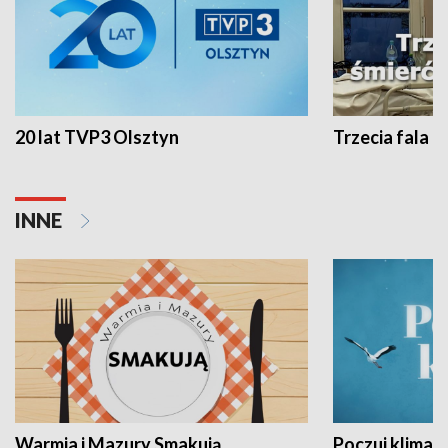
20 lat TVP3 Olsztyn
Trzecia fala -
INNE
Warmia i Mazury Smakują
Poczuj klimat