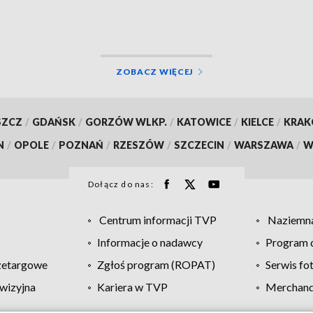
ZOBACZ WIĘCEJ
SZCZ
/
GDAŃSK
/
GORZÓW WLKP.
/
KATOWICE
/
KIELCE
/
KRA
N
/
OPOLE
/
POZNAŃ
/
RZESZÓW
/
SZCZECIN
/
WARSZAWA
/
W
Dołącz do nas:
Centrum informacji TVP
Naziemna
Informacje o nadawcy
Program d
zetargowe
Zgłoś program (ROPAT)
Serwis fo
wizyjna
Kariera w TVP
Merchandi