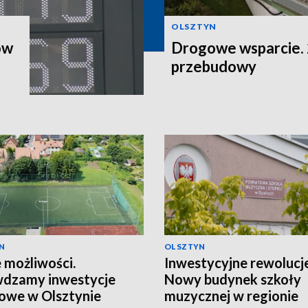
OLSZTYN
ów
Drogowe wsparcie. 2
przebudowy
N
OLSZTYN
możliwości.
Inwestycyjne rewolucje
wdzamy inwestycje
Nowy budynek szkoły
owe w Olsztynie
muzycznej w regionie