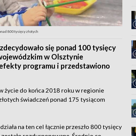
onad 800 tysięcy złotych
 zdecydowało się ponad 100 tysięcy
 wojewódzkim w Olsztynie
fekty programu i przedstawiono
 życie do końca 2018 roku w regionie
 złotych świadczeń ponad 175 tysiącom
iała na ten cel łącznie przeszło 800 tysięcy
uż zostało rozdysponowane. Średnio co