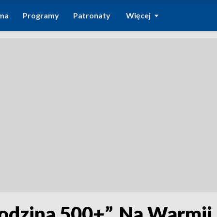
ma
Programy
Patronaty
Więcej
odzina 500+”. Na Warmii