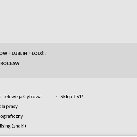
KÓW
/
LUBLIN
/
ŁÓDŹ
/
ROCŁAW
 Telewizja Cyfrowa
Sklep TVP
la prasy
tograficzny
sing (znaki)