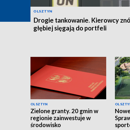
OLSZTYN
Drogie tankowanie. Kierowcy zn
głębiej sięgają do portfeli
OLSZTYN
OLSZTY
Zielone granty. 20 gmin w
Nowe 
regionie zainwestuje w
Spra
środowisko
sport