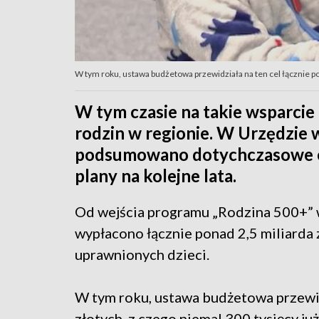
W tym roku, ustawa budżetowa przewidziała na ten cel łącznie p
W tym czasie na takie wsparcie
rodzin w regionie. W Urzędzie
podsumowano dotychczasowe e
plany na kolejne lata.
Od wejścia programu „Rodzina 500+” w
wypłacono łącznie ponad 2,5 miliarda
uprawnionych dzieci.
W tym roku, ustawa budżetowa przewidz
złotych, z czego niemal 300 tysięcy j