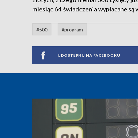
miesiąc 64 świadczenia wypłacane są w
#500
#program
UDOSTĘPNIJ NA FACEBOOKU