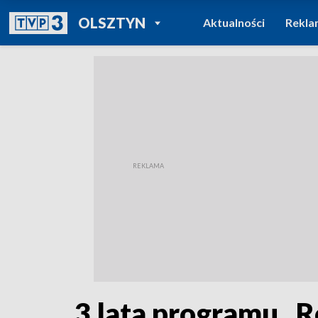
POWRÓT DO
OLSZTYN
Aktualności
Rekla
TVP REGIONY
3 lata programu „R