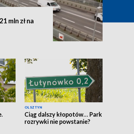
1 mln zł na
OLSZTYN
.
Ciąg dalszy kłopotów… Park
rozrywki nie powstanie?