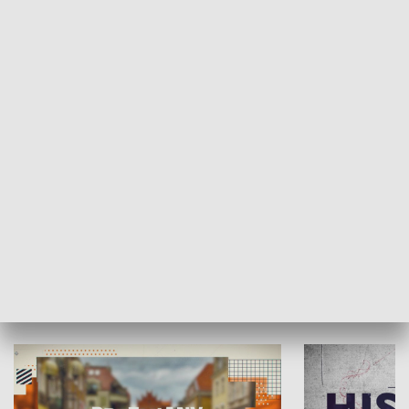
SPOŁECZEŃSTWO
Moje miejsce
Winda region
HISTORIA