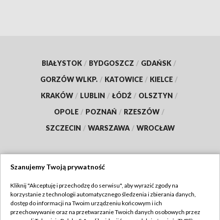
BIAŁYSTOK
/
BYDGOSZCZ
/
GDAŃSK
/
GORZÓW WLKP.
/
KATOWICE
/
KIELCE
/
KRAKÓW
/
LUBLIN
/
ŁÓDŹ
/
OLSZTYN
/
OPOLE
/
POZNAŃ
/
RZESZÓW
/
SZCZECIN
/
WARSZAWA
/
WROCŁAW
Szanujemy Twoją prywatność
Dołącz do nas:
Kliknij "Akceptuję i przechodzę do serwisu", aby wyrazić zgody na
korzystanie z technologii automatycznego śledzenia i zbierania danych,
TVP
dostęp do informacji na Twoim urządzeniu końcowym i ich
Abonament TVP
przechowywanie oraz na przetwarzanie Twoich danych osobowych przez
Regulamin TVP