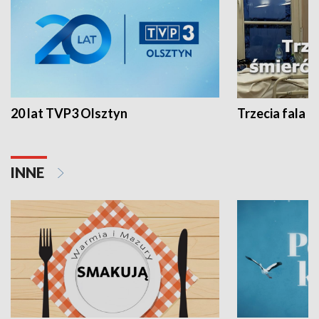
20 lat TVP3 Olsztyn
Trzecia fala -
INNE