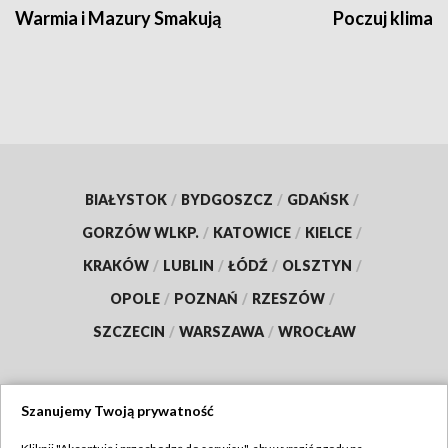
Warmia i Mazury Smakują
Poczuj klimat
BIAŁYSTOK
/
BYDGOSZCZ
/
GDAŃSK
/
GORZÓW WLKP.
/
KATOWICE
/
KIELCE
/
KRAKÓW
/
LUBLIN
/
ŁÓDŹ
/
OLSZTYN
/
OPOLE
/
POZNAŃ
/
RZESZÓW
/
SZCZECIN
/
WARSZAWA
/
WROCŁAW
Szanujemy Twoją prywatność
Dołącz do nas: