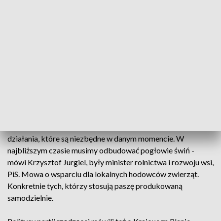
Sprawiedliwości, które odbyły się w Olsztynie i
Piszu. Mówił o nich Krzysztof Jurgiel, były minister
rolnictwa i rozwoju wsi, a także kandydat PiS do
Parlamentu Europejskiego.
Piątka Kaczyńskiego dla rolników była tematem konferencji
polityków Prawa i Sprawiedliwości w Olsztynie. Krzysztof
Jurgiel komentował reakcje pozycji na niektóre propozycje
partii rządzącej.
- Opozycja nie ma żadnego programu. My po prostu mając
kompleksowy program dla rolnictwa uzupełniamy go o takie
działania, które są niezbędne w danym momencie. W
najbliższym czasie musimy odbudować pogłowie świń -
mówi Krzysztof Jurgiel, były minister rolnictwa i rozwoju wsi,
PiS. Mowa o wsparciu dla lokalnych hodowców zwierząt.
Konkretnie tych, którzy stosują paszę produkowaną
samodzielnie.