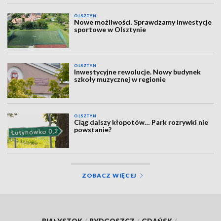
OLSZTYN
Nowe możliwości. Sprawdzamy inwestycje
sportowe w Olsztynie
OLSZTYN
Inwestycyjne rewolucje. Nowy budynek
szkoły muzycznej w regionie
OLSZTYN
Ciąg dalszy kłopotów… Park rozrywki nie
powstanie?
ZOBACZ WIĘCEJ