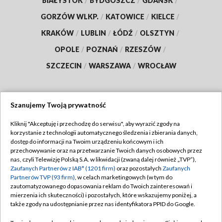
BIAŁYSTOK
/
BYDGOSZCZ
/
GDAŃSK
/
GORZÓW WLKP.
/
KATOWICE
/
KIELCE
/
KRAKÓW
/
LUBLIN
/
ŁÓDŹ
/
OLSZTYN
/
OPOLE
/
POZNAŃ
/
RZESZÓW
/
SZCZECIN
/
WARSZAWA
/
WROCŁAW
Szanujemy Twoją prywatność
Dołącz do nas:
Kliknij "Akceptuję i przechodzę do serwisu", aby wyrazić zgody na
korzystanie z technologii automatycznego śledzenia i zbierania danych,
TVP
dostęp do informacji na Twoim urządzeniu końcowym i ich
Abonament TVP
przechowywanie oraz na przetwarzanie Twoich danych osobowych przez
Regulamin TVP
nas, czyli Telewizję Polską S.A. w likwidacji (zwaną dalej również „TVP”),
Emisja w TVP
Zaufanych Partnerów z IAB* (1201 firm)
oraz pozostałych
Zaufanych
Polityka prywatności
Partnerów TVP (93 firm)
, w celach marketingowych (w tym do
Centrum informacji TVP
Moje zgody
zautomatyzowanego dopasowania reklam do Twoich zainteresowań i
mierzenia ich skuteczności) i pozostałych, które wskazujemy poniżej, a
Naziemna Telewizja Cyfrowa
Pomoc
także zgody na udostępnianie przez nas identyfikatora PPID do Google.
Sklep TVP
Biuro reklamy