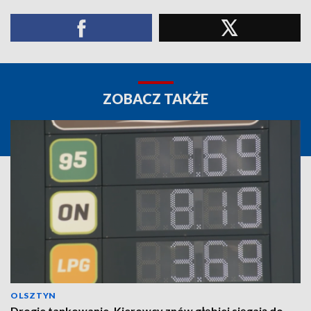
ZOBACZ TAKŻE
OLSZTYN
Drogie tankowanie. Kierowcy znów głębiej sięgają do