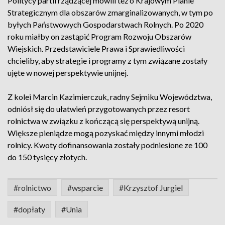
Politycy partii rządzącej mówili też o Krajowym Planie
Strategicznym dla obszarów zmarginalizowanych, w tym po
byłych Państwowych Gospodarstwach Rolnych. Po 2020
roku miałby on zastąpić Program Rozwoju Obszarów
Wiejskich. Przedstawiciele Prawa i Sprawiedliwości
chcieliby, aby strategie i programy z tym związane zostały
ujęte w nowej perspektywie unijnej.
Z kolei Marcin Kazimierczuk, radny Sejmiku Województwa,
odniósł się do ułatwień przygotowanych przez resort
rolnictwa w związku z kończącą się perspektywą unijną.
Większe pieniądze mogą pozyskać między innymi młodzi
rolnicy. Kwoty dofinansowania zostały podniesione ze 100
do 150 tysięcy złotych.
#rolnictwo
#wsparcie
#Krzysztof Jurgiel
#dopłaty
#Unia