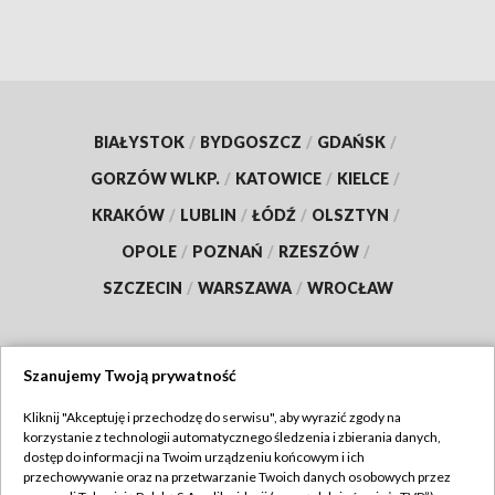
BIAŁYSTOK
/
BYDGOSZCZ
/
GDAŃSK
/
GORZÓW WLKP.
/
KATOWICE
/
KIELCE
/
KRAKÓW
/
LUBLIN
/
ŁÓDŹ
/
OLSZTYN
/
OPOLE
/
POZNAŃ
/
RZESZÓW
/
SZCZECIN
/
WARSZAWA
/
WROCŁAW
Szanujemy Twoją prywatność
Dołącz do nas:
Kliknij "Akceptuję i przechodzę do serwisu", aby wyrazić zgody na
korzystanie z technologii automatycznego śledzenia i zbierania danych,
TVP
dostęp do informacji na Twoim urządzeniu końcowym i ich
Abonament TVP
przechowywanie oraz na przetwarzanie Twoich danych osobowych przez
Regulamin TVP