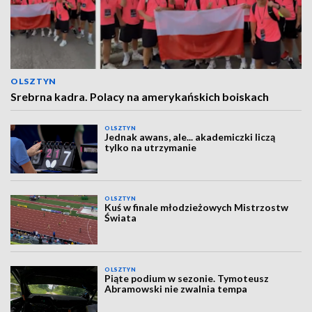
OLSZTYN
Srebrna kadra. Polacy na amerykańskich boiskach
OLSZTYN
Jednak awans, ale... akademiczki liczą
tylko na utrzymanie
OLSZTYN
Kuś w finale młodzieżowych Mistrzostw
Świata
OLSZTYN
Piąte podium w sezonie. Tymoteusz
Abramowski nie zwalnia tempa