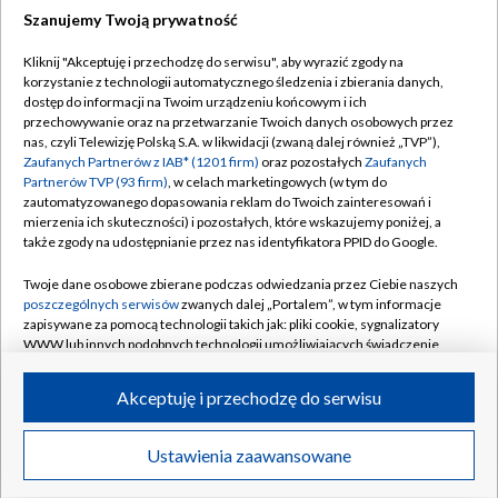
Szanujemy Twoją prywatność
Dołącz do nas:
Kliknij "Akceptuję i przechodzę do serwisu", aby wyrazić zgody na
korzystanie z technologii automatycznego śledzenia i zbierania danych,
TVP
dostęp do informacji na Twoim urządzeniu końcowym i ich
Abonament TVP
przechowywanie oraz na przetwarzanie Twoich danych osobowych przez
Regulamin TVP
nas, czyli Telewizję Polską S.A. w likwidacji (zwaną dalej również „TVP”),
Emisja w TVP
Polityka prywatności
Zaufanych Partnerów z IAB* (1201 firm)
oraz pozostałych
Zaufanych
Partnerów TVP (93 firm)
, w celach marketingowych (w tym do
Centrum informacji TVP
Moje zgody
zautomatyzowanego dopasowania reklam do Twoich zainteresowań i
mierzenia ich skuteczności) i pozostałych, które wskazujemy poniżej, a
Naziemna Telewizja Cyfrowa
Pomoc
także zgody na udostępnianie przez nas identyfikatora PPID do Google.
Sklep TVP
Biuro reklamy
Twoje dane osobowe zbierane podczas odwiedzania przez Ciebie naszych
Rada Programowa
Kontakt
poszczególnych serwisów
zwanych dalej „Portalem”, w tym informacje
zapisywane za pomocą technologii takich jak: pliki cookie, sygnalizatory
System NOS
WWW lub innych podobnych technologii umożliwiających świadczenie
dopasowanych i bezpiecznych usług, personalizację treści oraz reklam,
Informacje o nadawcy
Kanały
udostępnianie funkcji mediów społecznościowych oraz analizowanie
Akceptuję i przechodzę do serwisu
ruchu w Internecie.
Program dla prasy
©2026 Telewizja Polska S.A. w likwidacji
Biuro Reklamy
Twoje dane osobowe zbierane podczas odwiedzania przez Ciebie
Ustawienia zaawansowane
poszczególnych serwisów
na Portalu, takie jak adresy IP, identyfikatory
Ogłoszenie przetargowe
Twoich urządzeń końcowych i identyfikatory plików cookie, informacje o