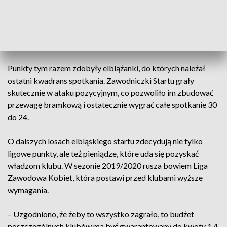
zespoły oba zespoły sąsiadują ze sobą w tabeli: – Teraz
każdy mecz będzie bardzo istotny dla układu tabeli. Elbląg
jest obok KPRu. Dzieli nas niewielka różnica punktów – mówi
Edyta Majdzińska, trener KPR Gminy Kobierzyce.
Punkty tym razem zdobyły elblążanki, do których należał
ostatni kwadrans spotkania. Zawodniczki Startu grały
skutecznie w ataku pozycyjnym, co pozwoliło im zbudować
przewagę bramkową i ostatecznie wygrać całe spotkanie 30
do 24.
O dalszych losach elbląskiego startu zdecydują nie tylko
ligowe punkty, ale też pieniądze, które uda się pozyskać
władzom klubu. W sezonie 2019/2020 rusza bowiem Liga
Zawodowa Kobiet, która postawi przed klubami wyższe
wymagania.
– Uzgodniono, że żeby to wszystko zagrało, to budżet
poszczególnych klubów ma być gwarantowany do kwoty 1,4