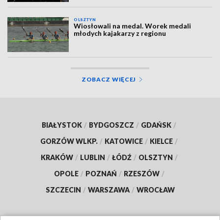
OLSZTYN
Wiosłowali na medal. Worek medali
młodych kajakarzy z regionu
ZOBACZ WIĘCEJ
BIAŁYSTOK
/
BYDGOSZCZ
/
GDAŃSK
/
GORZÓW WLKP.
/
KATOWICE
/
KIELCE
/
KRAKÓW
/
LUBLIN
/
ŁÓDŹ
/
OLSZTYN
/
OPOLE
/
POZNAŃ
/
RZESZÓW
/
SZCZECIN
/
WARSZAWA
/
WROCŁAW