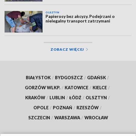
OLSZTYN
Papierosy bez akcyzy. Podejrzani o
nielegalny transport zatrzymani
ZOBACZ WIĘCEJ
BIAŁYSTOK
/
BYDGOSZCZ
/
GDAŃSK
/
GORZÓW WLKP.
/
KATOWICE
/
KIELCE
/
KRAKÓW
/
LUBLIN
/
ŁÓDŹ
/
OLSZTYN
/
OPOLE
/
POZNAŃ
/
RZESZÓW
/
SZCZECIN
/
WARSZAWA
/
WROCŁAW