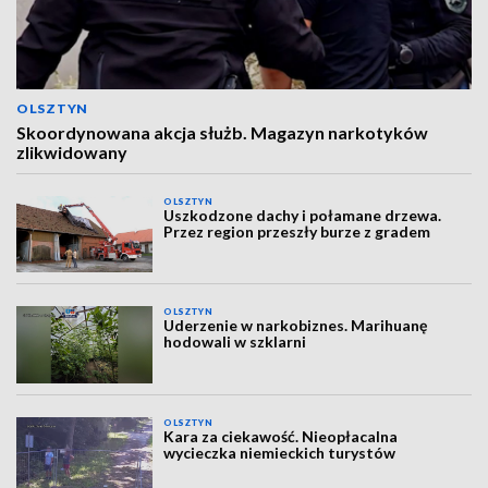
OLSZTYN
Skoordynowana akcja służb. Magazyn narkotyków
zlikwidowany
OLSZTYN
Uszkodzone dachy i połamane drzewa.
Przez region przeszły burze z gradem
OLSZTYN
Uderzenie w narkobiznes. Marihuanę
hodowali w szklarni
OLSZTYN
Kara za ciekawość. Nieopłacalna
wycieczka niemieckich turystów