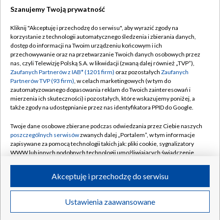
Szanujemy Twoją prywatność
Dołącz do nas:
Kliknij "Akceptuję i przechodzę do serwisu", aby wyrazić zgody na
korzystanie z technologii automatycznego śledzenia i zbierania danych,
TVP
dostęp do informacji na Twoim urządzeniu końcowym i ich
Abonament TVP
przechowywanie oraz na przetwarzanie Twoich danych osobowych przez
Regulamin TVP
nas, czyli Telewizję Polską S.A. w likwidacji (zwaną dalej również „TVP”),
Emisja w TVP
Polityka prywatności
Zaufanych Partnerów z IAB* (1201 firm)
oraz pozostałych
Zaufanych
Partnerów TVP (93 firm)
, w celach marketingowych (w tym do
Centrum informacji TVP
Moje zgody
zautomatyzowanego dopasowania reklam do Twoich zainteresowań i
mierzenia ich skuteczności) i pozostałych, które wskazujemy poniżej, a
Naziemna Telewizja Cyfrowa
Pomoc
także zgody na udostępnianie przez nas identyfikatora PPID do Google.
Sklep TVP
Biuro reklamy
Twoje dane osobowe zbierane podczas odwiedzania przez Ciebie naszych
Rada Programowa
Kontakt
poszczególnych serwisów
zwanych dalej „Portalem”, w tym informacje
zapisywane za pomocą technologii takich jak: pliki cookie, sygnalizatory
System NOS
WWW lub innych podobnych technologii umożliwiających świadczenie
dopasowanych i bezpiecznych usług, personalizację treści oraz reklam,
Informacje o nadawcy
Kanały
udostępnianie funkcji mediów społecznościowych oraz analizowanie
Akceptuję i przechodzę do serwisu
ruchu w Internecie.
Program dla prasy
©2026 Telewizja Polska S.A. w likwidacji
Biuro Reklamy
Twoje dane osobowe zbierane podczas odwiedzania przez Ciebie
Ustawienia zaawansowane
poszczególnych serwisów
na Portalu, takie jak adresy IP, identyfikatory
Ogłoszenie przetargowe
Twoich urządzeń końcowych i identyfikatory plików cookie, informacje o