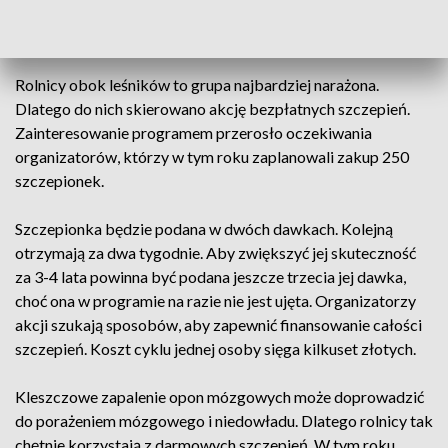
znajduje się w krajowej czołówce obszarów o najwyższej
zapadalności na choroby odkleszczowe.
Rolnicy obok leśników to grupa najbardziej narażona.
Dlatego do nich skierowano akcję bezpłatnych szczepień.
Zainteresowanie programem przerosło oczekiwania
organizatorów, którzy w tym roku zaplanowali zakup 250
szczepionek.
Szczepionka będzie podana w dwóch dawkach. Kolejną
otrzymają za dwa tygodnie. Aby zwiększyć jej skuteczność
za 3-4 lata powinna być podana jeszcze trzecia jej dawka,
choć ona w programie na razie nie jest ujęta. Organizatorzy
akcji szukają sposobów, aby zapewnić finansowanie całości
szczepień. Koszt cyklu jednej osoby sięga kilkuset złotych.
Kleszczowe zapalenie opon mózgowych może doprowadzić
do porażeniem mózgowego i niedowładu. Dlatego rolnicy tak
chętnie korzystają z darmowych szczepień. W tym roku