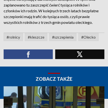
zaplanowano tu zaszczepić ćwierć tysiąca rolników i
członków ich rodzin. W kolejnych trzech latach bezpłatne
szczepionki mają trafić do tysiąca osób, czyli prawie
wszystkich rolników z trzech gmin powiatu oleckiego.
#rolnicy
#kleszcze
#szczepienia
#Olecko
ZOBACZ TAKŻE