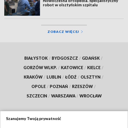
Nowoczesna ortopedia. Specjalistyczny
robot w olsztyńskim szpitalu
ZOBACZ WIĘCEJ
BIAŁYSTOK
/
BYDGOSZCZ
/
GDAŃSK
/
GORZÓW WLKP.
/
KATOWICE
/
KIELCE
/
KRAKÓW
/
LUBLIN
/
ŁÓDŹ
/
OLSZTYN
/
OPOLE
/
POZNAŃ
/
RZESZÓW
/
SZCZECIN
/
WARSZAWA
/
WROCŁAW
Szanujemy Twoją prywatność
Dołącz do nas: