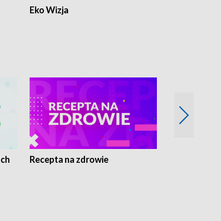
Eko Wizja
ach
Recepta na zdrowie
Wybieram z