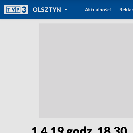
POWRÓT DO
OLSZTYN
Aktualności
Rekla
TVP REGIONY
1.4.19 godz. 18.30