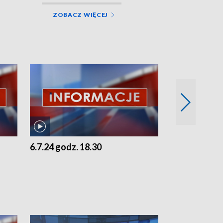
ZOBACZ WIĘCEJ
6.7.24 godz. 18.30
5.7.24 godz. 