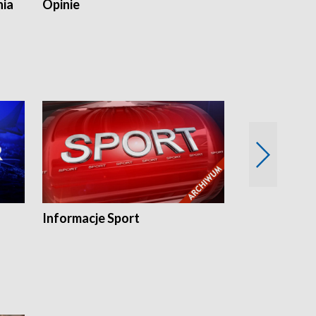
nia
Opinie
Opinie Elblą
Informacje Sport
Flesz sport