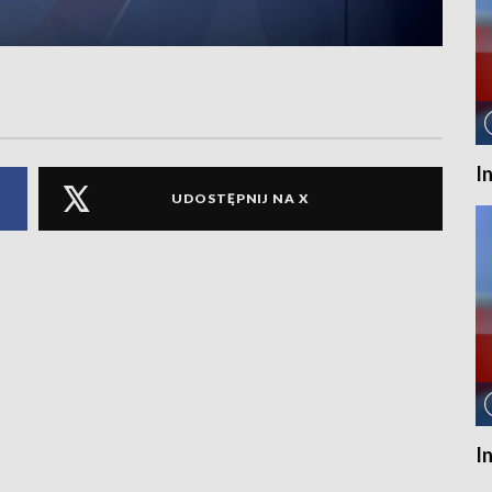
I
UDOSTĘPNIJ NA X
I