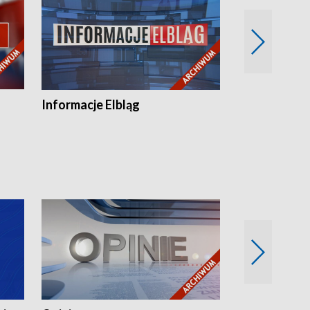
Informacje Elbląg
Wstaje nowy