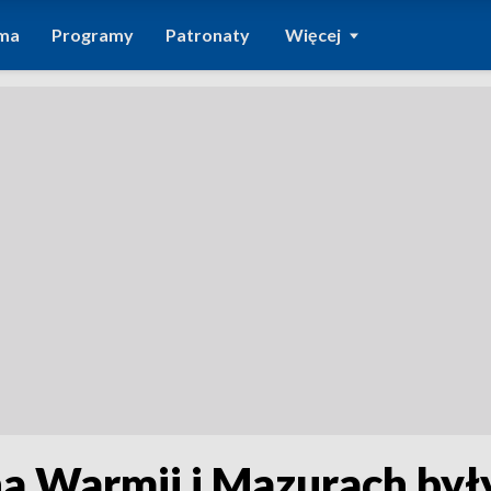
ma
Programy
Patronaty
Więcej
a Warmii i Mazurach był