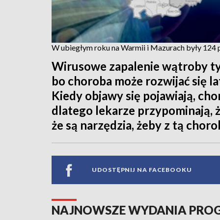
W ubiegłym roku na Warmii i Mazurach były 124
Wirusowe zapalenie wątroby ty
bo choroba może rozwijać się la
Kiedy objawy się pojawiają, ch
dlatego lekarze przypominają, 
że są narzędzia, żeby z tą choro
UDOSTĘPNIJ NA FACEBOOKU
NAJNOWSZE WYDANIA PR