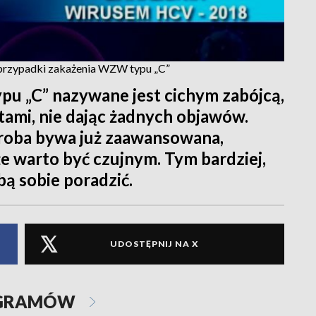
 przypadki zakażenia WZW typu „C”
pu „C” nazywane jest cichym zabójcą,
tami, nie dając żadnych objawów.
oroba bywa już zaawansowana,
że warto być czujnym. Tym bardziej,
bą sobie poradzić.
UDOSTĘPNIJ NA X
OGRAMÓW