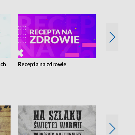
ach
Recepta na zdrowie
Wybieram z