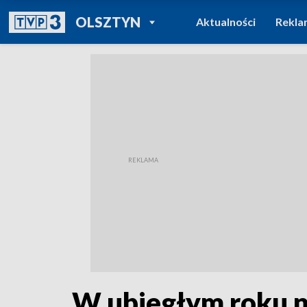
POWRÓT DO
OLSZTYN
Aktualności
Rekla
TVP REGIONY
W ubiegłym roku n