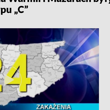
pu „C”