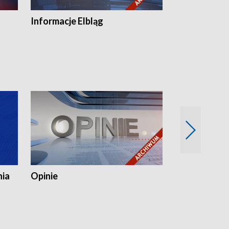
Informacje Elbląg
Wstaje nowy
nia
Opinie
Opinie Elblą