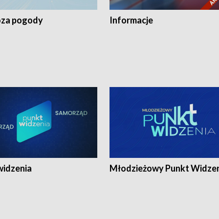
za pogody
Informacje
widzenia
Młodzieżowy Punkt Widze