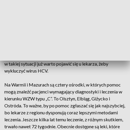
latami. Nie dając żadnych objawów: – Wirus nazywany jest
cichym zabójca, ponieważ bardzo długo jest ukryty w
naszym organizmie. Taka ostra faza od 5-10 proc., dlatego
wirus może się uaktywnić po 20-30 latach – mówi Barbara
Plewik, Wojewódzka Stacja Sanitarno-Epidemiologiczna w
Olsztynie.
Objawy są niespecyficzne - przewlekłe zmęczenie, gorsza
kondycja fizyczna lub bóle stawów. Lekarze podkreślają, że
w takiej sytuacji już warto pojawić się u lekarza, żeby
wykluczyć wirus HCV.
Na Warmii i Mazurach są cztery ośrodki, w których pomoc
mogą znaleźć pacjenci wymagający diagnostyki i leczenia w
kierunku WZW typu „C”. To Olsztyn, Elbląg, Giżycko i
Ostróda. To ważne, by po pomoc zgłaszać się jak najszybciej,
bo lekarze z regionu dysponują coraz lepszymi metodami
leczenia. Jeszcze kilka lat temu leczenie, z różnym skutkiem,
trwało nawet 72 tygodnie. Obecnie dostępne są leki, które