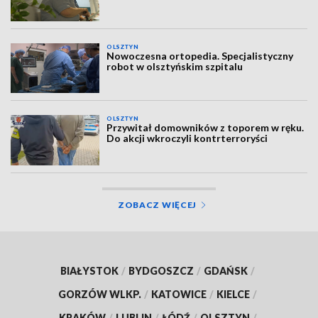
OLSZTYN
Nowoczesna ortopedia. Specjalistyczny
robot w olsztyńskim szpitalu
OLSZTYN
Przywitał domowników z toporem w ręku.
Do akcji wkroczyli kontrterroryści
ZOBACZ WIĘCEJ
BIAŁYSTOK
/
BYDGOSZCZ
/
GDAŃSK
/
GORZÓW WLKP.
/
KATOWICE
/
KIELCE
/
KRAKÓW
/
LUBLIN
/
ŁÓDŹ
/
OLSZTYN
/