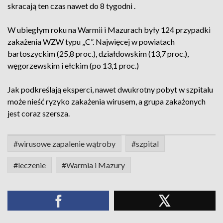
skracają ten czas nawet do 8 tygodni .
W ubiegłym roku na Warmii i Mazurach były 124 przypadki
zakażenia WZW typu „C”. Najwięcej w powiatach
bartoszyckim (25,8 proc.), działdowskim (13,7 proc.),
węgorzewskim i ełckim (po 13,1 proc.)
Jak podkreślają eksperci, nawet dwukrotny pobyt w szpitalu
może nieść ryzyko zakażenia wirusem, a grupa zakażonych
jest coraz szersza.
#wirusowe zapalenie wątroby
#szpital
#leczenie
#Warmia i Mazury