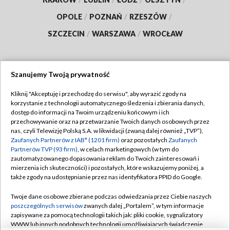
OPOLE
/
POZNAŃ
/
RZESZÓW
/
SZCZECIN
/
WARSZAWA
/
WROCŁAW
Szanujemy Twoją prywatność
Dołącz do nas:
Kliknij "Akceptuję i przechodzę do serwisu", aby wyrazić zgody na
korzystanie z technologii automatycznego śledzenia i zbierania danych,
TVP
dostęp do informacji na Twoim urządzeniu końcowym i ich
Abonament TVP
przechowywanie oraz na przetwarzanie Twoich danych osobowych przez
Regulamin TVP
nas, czyli Telewizję Polską S.A. w likwidacji (zwaną dalej również „TVP”),
Emisja w TVP
Polityka prywatności
Zaufanych Partnerów z IAB* (1201 firm)
oraz pozostałych
Zaufanych
Partnerów TVP (93 firm)
, w celach marketingowych (w tym do
Centrum informacji TVP
Moje zgody
zautomatyzowanego dopasowania reklam do Twoich zainteresowań i
mierzenia ich skuteczności) i pozostałych, które wskazujemy poniżej, a
Naziemna Telewizja Cyfrowa
Pomoc
także zgody na udostępnianie przez nas identyfikatora PPID do Google.
Sklep TVP
Biuro reklamy
Twoje dane osobowe zbierane podczas odwiedzania przez Ciebie naszych
Rada Programowa
Kontakt
poszczególnych serwisów
zwanych dalej „Portalem”, w tym informacje
zapisywane za pomocą technologii takich jak: pliki cookie, sygnalizatory
System NOS
WWW lub innych podobnych technologii umożliwiających świadczenie