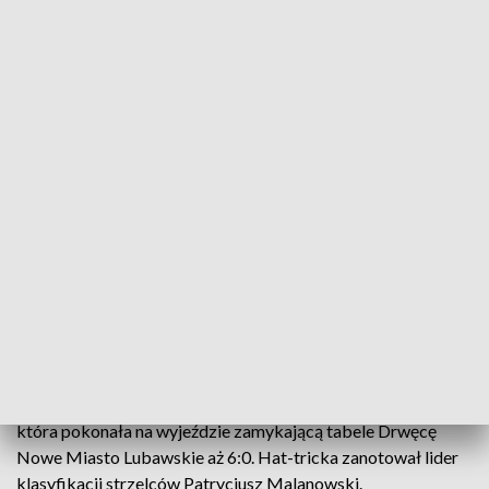
Magazyn „Forbet IV ligi” w poniedziałek o 19:10, po każdej ligowej kolejce
Drużyny występujące na czwartoligowym szczeblu
będziemy odwiedzać regularnie, a to za sprawą
Magazynu forBET IV ligi, który będzie emitowany
na naszej antenie w poniedziałki o 19:10.
Tempa nie zwalnia drużyna, która w tym sezonie chce
powalczyć o awans do III ligi. Mowa o Concordii Elbląg,
która pokonała na wyjeździe zamykającą tabele Drwęcę
Nowe Miasto Lubawskie aż 6:0. Hat-tricka zanotował lider
klasyfikacji strzelców Patrycjusz Malanowski.