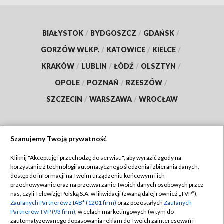
BIAŁYSTOK
/
BYDGOSZCZ
/
GDAŃSK
/
GORZÓW WLKP.
/
KATOWICE
/
KIELCE
/
KRAKÓW
/
LUBLIN
/
ŁÓDŹ
/
OLSZTYN
/
OPOLE
/
POZNAŃ
/
RZESZÓW
/
SZCZECIN
/
WARSZAWA
/
WROCŁAW
Szanujemy Twoją prywatność
Dołącz do nas:
Kliknij "Akceptuję i przechodzę do serwisu", aby wyrazić zgody na
korzystanie z technologii automatycznego śledzenia i zbierania danych,
TVP
dostęp do informacji na Twoim urządzeniu końcowym i ich
Abonament TVP
przechowywanie oraz na przetwarzanie Twoich danych osobowych przez
Regulamin TVP
nas, czyli Telewizję Polską S.A. w likwidacji (zwaną dalej również „TVP”),
Emisja w TVP
Polityka prywatności
Zaufanych Partnerów z IAB* (1201 firm)
oraz pozostałych
Zaufanych
Partnerów TVP (93 firm)
, w celach marketingowych (w tym do
Centrum informacji TVP
Moje zgody
zautomatyzowanego dopasowania reklam do Twoich zainteresowań i