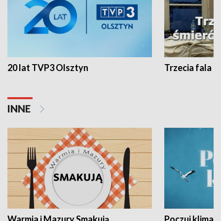
20 lat TVP3 Olsztyn
Trzecia fala -
INNE
Warmia i Mazury Smakują
Poczuj klimat