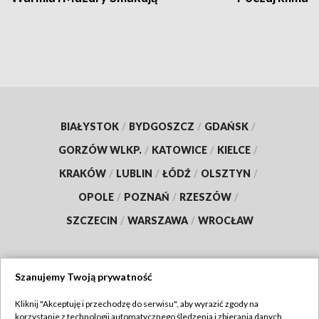
BIAŁYSTOK
/
BYDGOSZCZ
/
GDAŃSK
/
GORZÓW WLKP.
/
KATOWICE
/
KIELCE
/
KRAKÓW
/
LUBLIN
/
ŁÓDŹ
/
OLSZTYN
/
OPOLE
/
POZNAŃ
/
RZESZÓW
/
SZCZECIN
/
WARSZAWA
/
WROCŁAW
Szanujemy Twoją prywatność
Dołącz do nas:
Kliknij "Akceptuję i przechodzę do serwisu", aby wyrazić zgody na
korzystanie z technologii automatycznego śledzenia i zbierania danych,