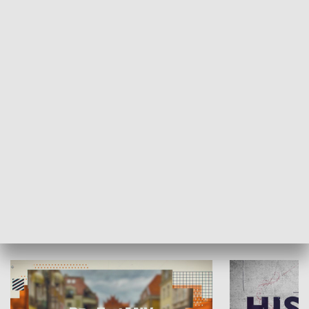
SPOŁECZEŃSTWO
Moje miejsce
Winda region
HISTORIA