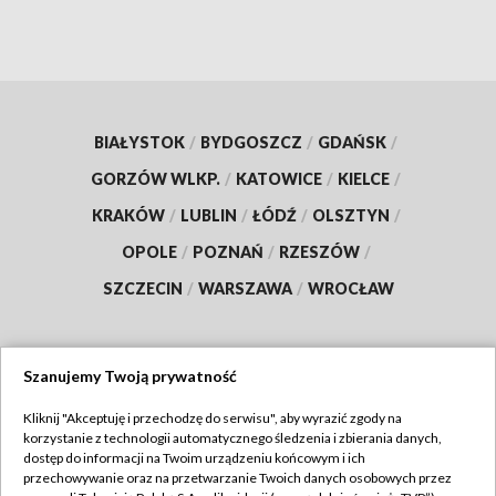
BIAŁYSTOK
/
BYDGOSZCZ
/
GDAŃSK
/
GORZÓW WLKP.
/
KATOWICE
/
KIELCE
/
KRAKÓW
/
LUBLIN
/
ŁÓDŹ
/
OLSZTYN
/
OPOLE
/
POZNAŃ
/
RZESZÓW
/
SZCZECIN
/
WARSZAWA
/
WROCŁAW
Szanujemy Twoją prywatność
Dołącz do nas:
Kliknij "Akceptuję i przechodzę do serwisu", aby wyrazić zgody na
korzystanie z technologii automatycznego śledzenia i zbierania danych,
TVP
dostęp do informacji na Twoim urządzeniu końcowym i ich
Abonament TVP
przechowywanie oraz na przetwarzanie Twoich danych osobowych przez
Regulamin TVP