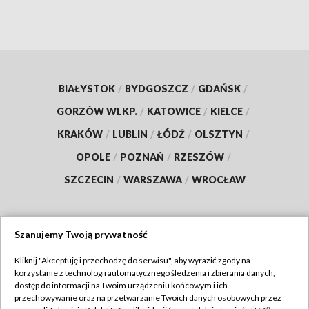
BIAŁYSTOK
/
BYDGOSZCZ
/
GDAŃSK
/
GORZÓW WLKP.
/
KATOWICE
/
KIELCE
/
KRAKÓW
/
LUBLIN
/
ŁÓDŹ
/
OLSZTYN
/
OPOLE
/
POZNAŃ
/
RZESZÓW
/
SZCZECIN
/
WARSZAWA
/
WROCŁAW
Szanujemy Twoją prywatność
Dołącz do nas:
Kliknij "Akceptuję i przechodzę do serwisu", aby wyrazić zgody na
korzystanie z technologii automatycznego śledzenia i zbierania danych,
TVP
dostęp do informacji na Twoim urządzeniu końcowym i ich
Abonament TVP
przechowywanie oraz na przetwarzanie Twoich danych osobowych przez
Regulamin TVP