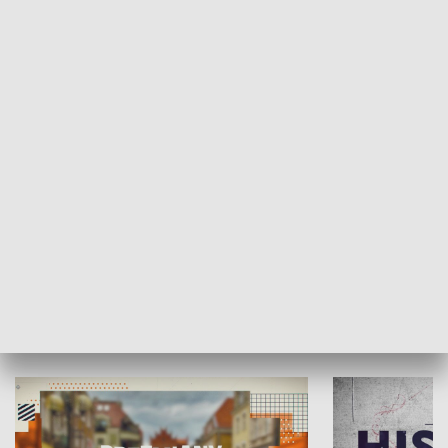
SPOŁECZEŃSTWO
Moje miejsce
Winda region
HISTORIA