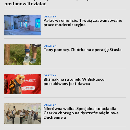
postanowili działać
OLSZTYN
Pałac w remoncie. Trwają zaawansowane
prace modernizacyjne
OLSZTYN
Tony pomocy. Zbiórka na operację Stasia
OLSZTYN
Bliźniak na ratunek. W Biskupcu
poszukiwany jest dawca
OLSZTYN
Nierówna walka. Specjalna kolacja dla
Czarka chorego na dystrofię mięśniową
Duchenne'a