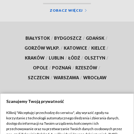
ZOBACZ WIĘCEJ
BIAŁYSTOK
/
BYDGOSZCZ
/
GDAŃSK
/
GORZÓW WLKP.
/
KATOWICE
/
KIELCE
/
KRAKÓW
/
LUBLIN
/
ŁÓDŹ
/
OLSZTYN
/
OPOLE
/
POZNAŃ
/
RZESZÓW
/
SZCZECIN
/
WARSZAWA
/
WROCŁAW
Szanujemy Twoją prywatność
Dołącz do nas:
Kliknij "Akceptuję i przechodzę do serwisu", aby wyrazić zgody na
korzystanie z technologii automatycznego śledzenia i zbierania danych,
TVP
dostęp do informacji na Twoim urządzeniu końcowym i ich
Abonament TVP
przechowywanie oraz na przetwarzanie Twoich danych osobowych przez
Regulamin TVP