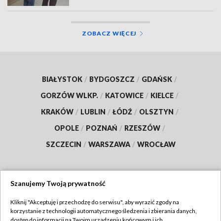
ZOBACZ WIĘCEJ
BIAŁYSTOK
/
BYDGOSZCZ
/
GDAŃSK
/
GORZÓW WLKP.
/
KATOWICE
/
KIELCE
/
KRAKÓW
/
LUBLIN
/
ŁÓDŹ
/
OLSZTYN
/
OPOLE
/
POZNAŃ
/
RZESZÓW
/
SZCZECIN
/
WARSZAWA
/
WROCŁAW
Szanujemy Twoją prywatność
Dołącz do nas:
Kliknij "Akceptuję i przechodzę do serwisu", aby wyrazić zgody na
korzystanie z technologii automatycznego śledzenia i zbierania danych,
TVP
dostęp do informacji na Twoim urządzeniu końcowym i ich