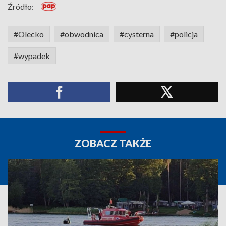
Źródło:
#Olecko
#obwodnica
#cysterna
#policja
#wypadek
ZOBACZ TAKŻE