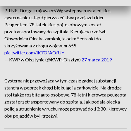
PILNE :Droga krajowa 65.Wg.wstępnych ustaleń kier.
cysterną nie ustąpił pierwszeństwa przejazdu kier.
Peugeotem. 78-latek kier. poj. osobowym został
przetransportowany do szpitala. Kierujący trzeźwi.
Obwodnica Olecka zamknięta od m.Sedranki do
skrzyżowania z droga wojew. nr.655
pic.twitter.com/lK7OfAOfUY
— KWP w Olsztynie (@KWP_Olsztyn)
27 marca 2019
Cysterna nie przewożąca w tym czasie żadnej substancji
stanęła w poprzek drogi blokując ją całkowicie. Na drodze
stoi także rozbite auto osobowe. 78-letni kierowca peugeota
został przetransportowany do szpitala. Jak podała olecka
policja utrudnienie w ruchu może potrwać do 13:30. Kierowcy
obu pojazdów byli trzeźwi.