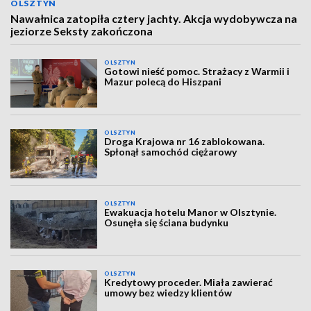
OLSZTYN
Nawałnica zatopiła cztery jachty. Akcja wydobywcza na
jeziorze Seksty zakończona
OLSZTYN
Gotowi nieść pomoc. Strażacy z Warmii i
Mazur polecą do Hiszpani
OLSZTYN
Droga Krajowa nr 16 zablokowana.
Spłonął samochód ciężarowy
OLSZTYN
Ewakuacja hotelu Manor w Olsztynie.
Osunęła się ściana budynku
OLSZTYN
Kredytowy proceder. Miała zawierać
umowy bez wiedzy klientów