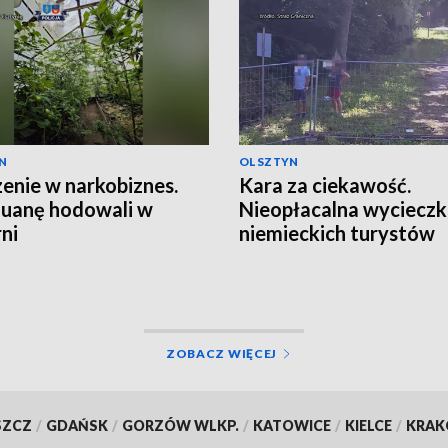
N
OLSZTYN
enie w narkobiznes.
Kara za ciekawość.
uanę hodowali w
Nieopłacalna wyciecz
rni
niemieckich turystów
ZOBACZ WIĘCEJ
SZCZ
/
GDAŃSK
/
GORZÓW WLKP.
/
KATOWICE
/
KIELCE
/
KRA