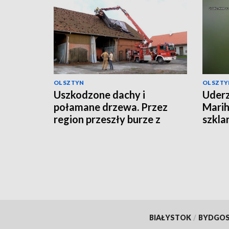
OLSZTYN
OLSZTY
Uszkodzone dachy i
Uderz
połamane drzewa. Przez
Marih
region przeszły burze z
szkla
gradem
BIAŁYSTOK
/
BYDGO