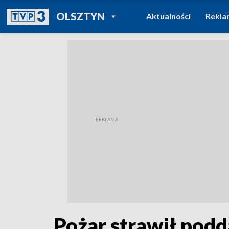
POWRÓT DO
OLSZTYN
Aktualności
Rekla
TVP REGIONY
Pożar strawił pod