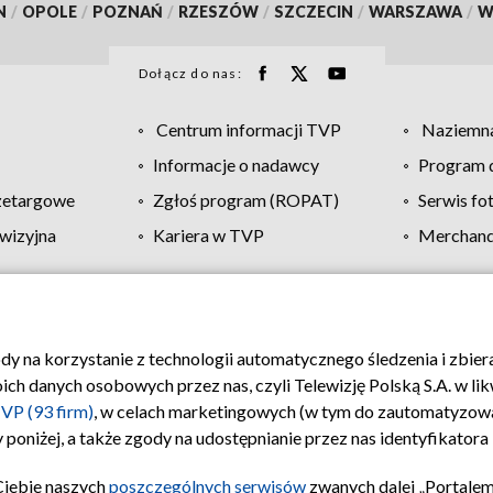
N
/
OPOLE
/
POZNAŃ
/
RZESZÓW
/
SZCZECIN
/
WARSZAWA
/
W
Dołącz do nas:
Centrum informacji TVP
Naziemna
Informacje o nadawcy
Program d
zetargowe
Zgłoś program (ROPAT)
Serwis fo
wizyjna
Kariera w TVP
Merchandi
Polityka prywatności
Moje zgody
Pomoc
Biuro re
ody na korzystanie z technologii automatycznego śledzenia i zbie
 danych osobowych przez nas, czyli Telewizję Polską S.A. w likw
VP (93 firm)
, w celach marketingowych (w tym do zautomatyzow
 poniżej, a także zgody na udostępnianie przez nas identyfikator
Ciebie naszych
poszczególnych serwisów
zwanych dalej „Portalem