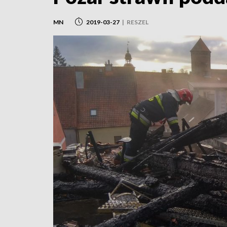
MN
2019-03-27
|
RESZEL