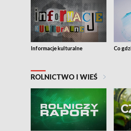
Informacje kulturalne
Co gdzi
ROLNICTWO I WIEŚ