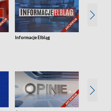
Informacje Elbląg
Wstaje nowy