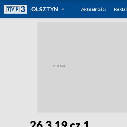
POWRÓT DO
OLSZTYN
Aktualności
Rekla
TVP REGIONY
26.3.19 cz.1