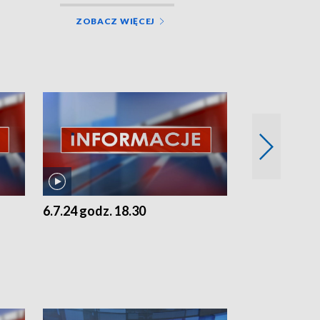
ZOBACZ WIĘCEJ
6.7.24 godz. 18.30
5.7.24 godz. 