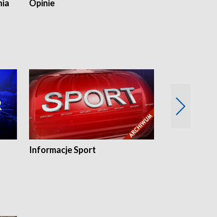
nia
Opinie
Opinie Elblą
Informacje Sport
Flesz sport