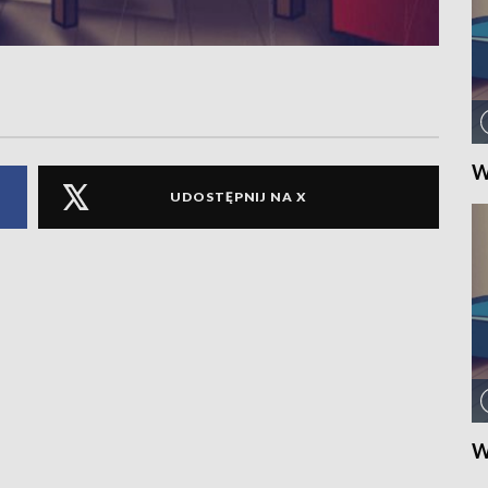
W
UDOSTĘPNIJ NA X
W