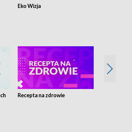
Eko Wizja
ach
Recepta na zdrowie
Wybieram z