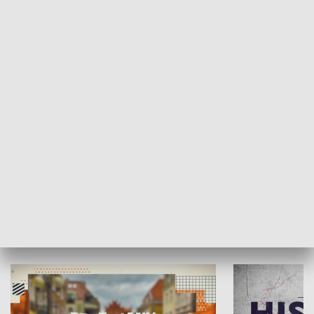
SPOŁECZEŃSTWO
Moje miejsce
Winda region
HISTORIA