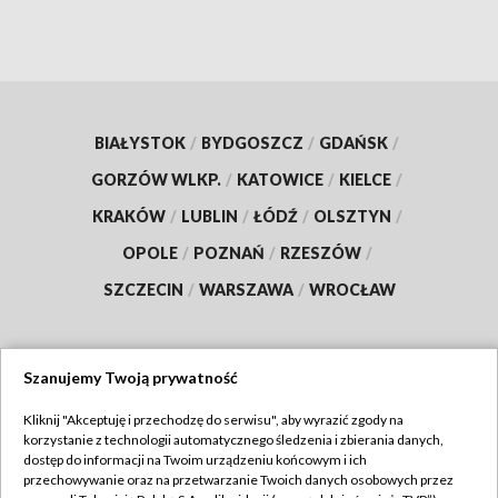
BIAŁYSTOK
/
BYDGOSZCZ
/
GDAŃSK
/
GORZÓW WLKP.
/
KATOWICE
/
KIELCE
/
KRAKÓW
/
LUBLIN
/
ŁÓDŹ
/
OLSZTYN
/
OPOLE
/
POZNAŃ
/
RZESZÓW
/
SZCZECIN
/
WARSZAWA
/
WROCŁAW
Szanujemy Twoją prywatność
Dołącz do nas:
Kliknij "Akceptuję i przechodzę do serwisu", aby wyrazić zgody na
korzystanie z technologii automatycznego śledzenia i zbierania danych,
TVP
dostęp do informacji na Twoim urządzeniu końcowym i ich
Abonament TVP
przechowywanie oraz na przetwarzanie Twoich danych osobowych przez
Regulamin TVP