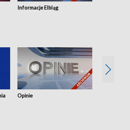
Informacje Elbląg
Wstaje nowy
nia
Opinie
Opinie Elblą