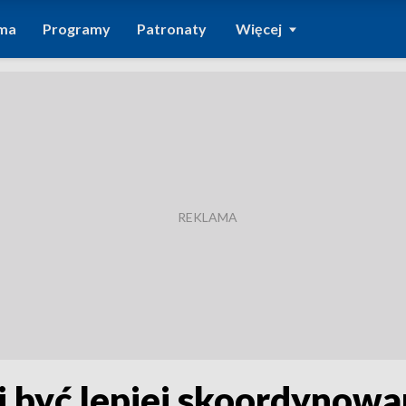
ma
Programy
Patronaty
Więcej
i być lepiej skoordynow