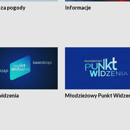
za pogody
Informacje
widzenia
Młodzieżowy Punkt Widze