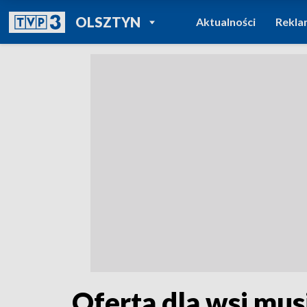
POWRÓT DO
OLSZTYN
Aktualności
Rekla
TVP REGIONY
Oferta dla wsi mus