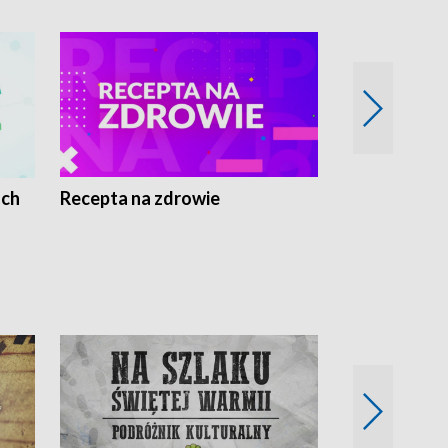
ach
Recepta na zdrowie
Wybieram z