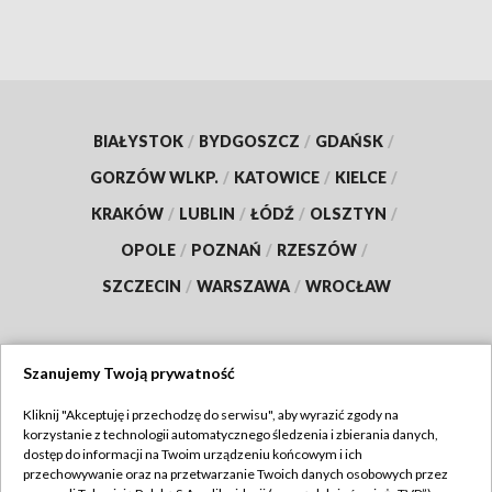
BIAŁYSTOK
/
BYDGOSZCZ
/
GDAŃSK
/
GORZÓW WLKP.
/
KATOWICE
/
KIELCE
/
KRAKÓW
/
LUBLIN
/
ŁÓDŹ
/
OLSZTYN
/
OPOLE
/
POZNAŃ
/
RZESZÓW
/
SZCZECIN
/
WARSZAWA
/
WROCŁAW
Szanujemy Twoją prywatność
Dołącz do nas:
Kliknij "Akceptuję i przechodzę do serwisu", aby wyrazić zgody na
korzystanie z technologii automatycznego śledzenia i zbierania danych,
TVP
dostęp do informacji na Twoim urządzeniu końcowym i ich
Abonament TVP
przechowywanie oraz na przetwarzanie Twoich danych osobowych przez
Regulamin TVP