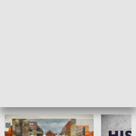
SPOŁECZEŃSTWO
Moje miejsce
Winda region
HISTORIA