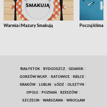
Warmia i Mazury Smakują
Poczuj klimat
BIAŁYSTOK
/
BYDGOSZCZ
/
GDAŃSK
/
GORZÓW WLKP.
/
KATOWICE
/
KIELCE
/
KRAKÓW
/
LUBLIN
/
ŁÓDŹ
/
OLSZTYN
/
OPOLE
/
POZNAŃ
/
RZESZÓW
/
SZCZECIN
/
WARSZAWA
/
WROCŁAW