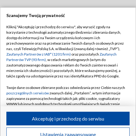
Szanujemy Twoją prywatność
Dołącz do nas:
Kliknij "Akceptuję i przechodzę do serwisu", aby wyrazić zgody na
korzystanie z technologii automatycznego śledzenia i zbierania danych,
TVP
dostęp do informacji na Twoim urządzeniu końcowym i ich
Abonament TVP
przechowywanie oraz na przetwarzanie Twoich danych osobowych przez
Regulamin TVP
nas, czyli Telewizję Polską S.A. w likwidacji (zwaną dalej również „TVP”),
Emisja w TVP
Zaufanych Partnerów z IAB* (1201 firm)
oraz pozostałych
Zaufanych
Polityka prywatności
Partnerów TVP (93 firm)
, w celach marketingowych (w tym do
Centrum informacji TVP
Moje zgody
zautomatyzowanego dopasowania reklam do Twoich zainteresowań i
mierzenia ich skuteczności) i pozostałych, które wskazujemy poniżej, a
Naziemna Telewizja Cyfrowa
Pomoc
także zgody na udostępnianie przez nas identyfikatora PPID do Google.
Sklep TVP
Biuro reklamy
Twoje dane osobowe zbierane podczas odwiedzania przez Ciebie naszych
Rada Programowa
poszczególnych serwisów
zwanych dalej „Portalem”, w tym informacje
Kontakt
zapisywane za pomocą technologii takich jak: pliki cookie, sygnalizatory
System NOS
WWW lub innych podobnych technologii umożliwiających świadczenie
dopasowanych i bezpiecznych usług, personalizację treści oraz reklam,
Informacje o nadawcy
Kanały
udostępnianie funkcji mediów społecznościowych oraz analizowanie
Akceptuję i przechodzę do serwisu
ruchu w Internecie.
Program dla prasy
©2026 Telewizja Polska S.A. w likwidacji
Biuro Reklamy
Twoje dane osobowe zbierane podczas odwiedzania przez Ciebie
Ustawienia zaawansowane