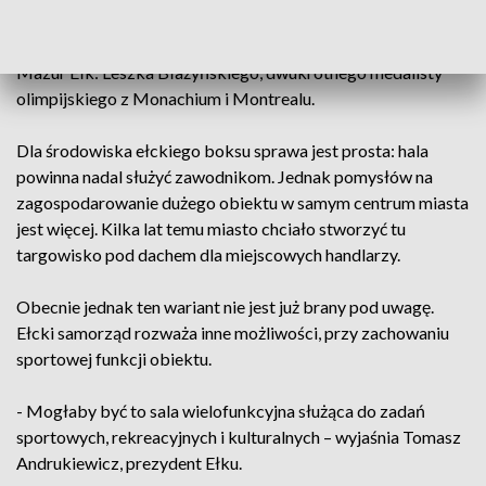
Wśród nich również te legendy boksu, wychowanka MKB
Mazur Ełk: Leszka Błażyńskiego, dwukrotnego medalisty
olimpijskiego z Monachium i Montrealu.
Dla środowiska ełckiego boksu sprawa jest prosta: hala
powinna nadal służyć zawodnikom. Jednak pomysłów na
zagospodarowanie dużego obiektu w samym centrum miasta
jest więcej. Kilka lat temu miasto chciało stworzyć tu
targowisko pod dachem dla miejscowych handlarzy.
Obecnie jednak ten wariant nie jest już brany pod uwagę.
Ełcki samorząd rozważa inne możliwości, przy zachowaniu
sportowej funkcji obiektu.
- Mogłaby być to sala wielofunkcyjna służąca do zadań
sportowych, rekreacyjnych i kulturalnych – wyjaśnia Tomasz
Andrukiewicz, prezydent Ełku.