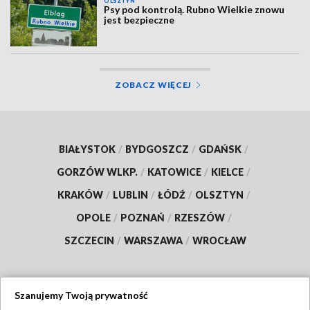
OLSZTYN
Psy pod kontrolą. Rubno Wielkie znowu
jest bezpieczne
ZOBACZ WIĘCEJ
BIAŁYSTOK
/
BYDGOSZCZ
/
GDAŃSK
/
GORZÓW WLKP.
/
KATOWICE
/
KIELCE
/
KRAKÓW
/
LUBLIN
/
ŁÓDŹ
/
OLSZTYN
/
OPOLE
/
POZNAŃ
/
RZESZÓW
/
SZCZECIN
/
WARSZAWA
/
WROCŁAW
Szanujemy Twoją prywatność
Dołącz do nas: