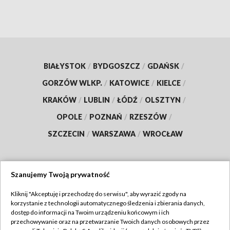
BIAŁYSTOK
/
BYDGOSZCZ
/
GDAŃSK
/
GORZÓW WLKP.
/
KATOWICE
/
KIELCE
/
KRAKÓW
/
LUBLIN
/
ŁÓDŹ
/
OLSZTYN
/
OPOLE
/
POZNAŃ
/
RZESZÓW
/
SZCZECIN
/
WARSZAWA
/
WROCŁAW
Szanujemy Twoją prywatność
Dołącz do nas:
Kliknij "Akceptuję i przechodzę do serwisu", aby wyrazić zgody na
korzystanie z technologii automatycznego śledzenia i zbierania danych,
TVP
dostęp do informacji na Twoim urządzeniu końcowym i ich
Abonament TVP
przechowywanie oraz na przetwarzanie Twoich danych osobowych przez
Regulamin TVP