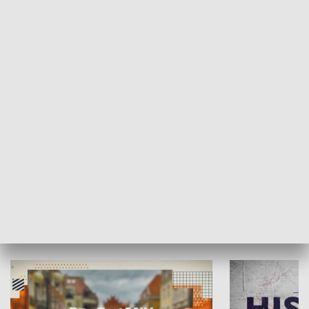
SPOŁECZEŃSTWO
Moje miejsce
Winda region
HISTORIA