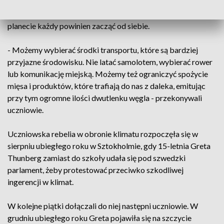
edukacji ekologicznej. Przede wszystkim jednak
przekonywali, że naprawianie świata i szkód wyrządzonych
planecie każdy powinien zacząć od siebie.
- Możemy wybierać środki transportu, które są bardziej
przyjazne środowisku. Nie latać samolotem, wybierać rower
lub komunikację miejską. Możemy też ograniczyć spożycie
mięsa i produktów, które trafiają do nas z daleka, emitując
przy tym ogromne ilości dwutlenku węgla - przekonywali
uczniowie.
Uczniowska rebelia w obronie klimatu rozpoczęła się w
sierpniu ubiegłego roku w Sztokholmie, gdy 15-letnia Greta
Thunberg zamiast do szkoły udała się pod szwedzki
parlament, żeby protestować przeciwko szkodliwej
ingerencji w klimat.
W kolejne piątki dołączali do niej następni uczniowie. W
grudniu ubiegłego roku Greta pojawiła się na szczycie