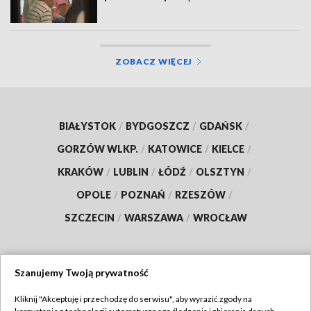
ZOBACZ WIĘCEJ
BIAŁYSTOK
/
BYDGOSZCZ
/
GDAŃSK
/
GORZÓW WLKP.
/
KATOWICE
/
KIELCE
/
KRAKÓW
/
LUBLIN
/
ŁÓDŹ
/
OLSZTYN
/
OPOLE
/
POZNAŃ
/
RZESZÓW
/
SZCZECIN
/
WARSZAWA
/
WROCŁAW
Szanujemy Twoją prywatność
Dołącz do nas:
Kliknij "Akceptuję i przechodzę do serwisu", aby wyrazić zgody na