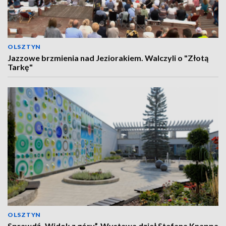
OLSZTYN
Jazzowe brzmienia nad Jeziorakiem. Walczyli o "Złotą
Tarkę"
OLSZTYN
Sprawdź „Widok z góry”. Wystawa dzieł Stefana Knappa