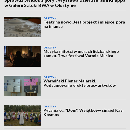
w Galerii Sztuki BWA w Olsztynie
OLSZTYN
Teatr na nowo. Jest projekt i miejsce, pora
na finanse
OLSZTYN
Muzyka miłości w murach lidzbarskiego
zamku. Trwa festiwal Varmia Musica
OLSZTYN
Warmiński Plener Malarski.
Podsumowano efekty pracy artystów
OLSZTYN
Pytania o... "Dom". Wyjątkowy singiel Kasi
Kosmos