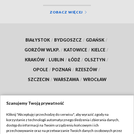
ZOBACZ WIĘCEJ
BIAŁYSTOK
/
BYDGOSZCZ
/
GDAŃSK
/
GORZÓW WLKP.
/
KATOWICE
/
KIELCE
/
KRAKÓW
/
LUBLIN
/
ŁÓDŹ
/
OLSZTYN
/
OPOLE
/
POZNAŃ
/
RZESZÓW
/
SZCZECIN
/
WARSZAWA
/
WROCŁAW
Szanujemy Twoją prywatność
Dołącz do nas:
Kliknij "Akceptuję i przechodzę do serwisu", aby wyrazić zgody na
korzystanie z technologii automatycznego śledzenia i zbierania danych,
TVP
dostęp do informacji na Twoim urządzeniu końcowym i ich
Abonament TVP
przechowywanie oraz na przetwarzanie Twoich danych osobowych przez
Regulamin TVP