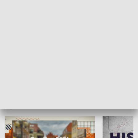
SPOŁECZEŃSTWO
Moje miejsce
Winda region
HISTORIA