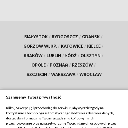
BIAŁYSTOK
/
BYDGOSZCZ
/
GDAŃSK
/
GORZÓW WLKP.
/
KATOWICE
/
KIELCE
/
KRAKÓW
/
LUBLIN
/
ŁÓDŹ
/
OLSZTYN
/
OPOLE
/
POZNAŃ
/
RZESZÓW
/
SZCZECIN
/
WARSZAWA
/
WROCŁAW
Szanujemy Twoją prywatność
Dołącz do nas:
Kliknij "Akceptuję i przechodzę do serwisu", aby wyrazić zgody na
korzystanie z technologii automatycznego śledzenia i zbierania danych,
TVP
dostęp do informacji na Twoim urządzeniu końcowym i ich
Abonament TVP
przechowywanie oraz na przetwarzanie Twoich danych osobowych przez
Regulamin TVP