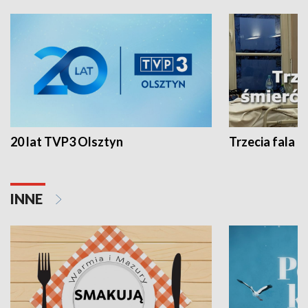
20 lat TVP3 Olsztyn
Trzecia fala -
INNE