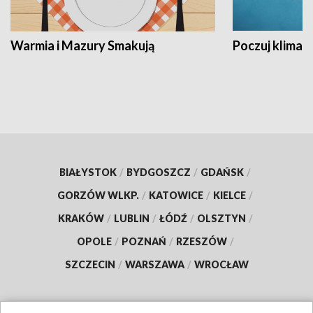
Warmia i Mazury Smakują
Poczuj klimat
BIAŁYSTOK
/
BYDGOSZCZ
/
GDAŃSK
/
GORZÓW WLKP.
/
KATOWICE
/
KIELCE
/
KRAKÓW
/
LUBLIN
/
ŁÓDŹ
/
OLSZTYN
/
OPOLE
/
POZNAŃ
/
RZESZÓW
/
SZCZECIN
/
WARSZAWA
/
WROCŁAW