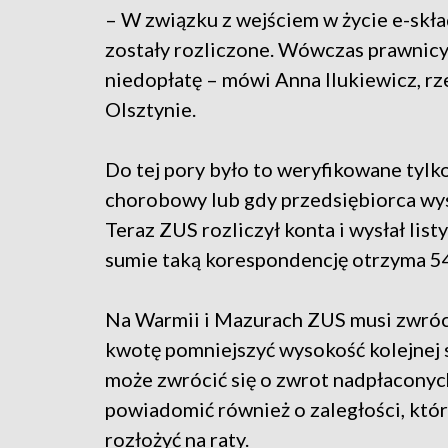
– W związku z wejściem w życie e-skła
zostały rozliczone. Wówczas prawnicy 
niedopłatę – mówi Anna Ilukiewicz, r
Olsztynie.
Do tej pory było to weryfikowane tylko
chorobowy lub gdy przedsiębiorca wys
Teraz ZUS rozliczył konta i wysłał lis
sumie taką korespondencję otrzyma 54 
Na Warmii i Mazurach ZUS musi zwróci
kwotę pomniejszyć wysokość kolejnej s
może zwrócić się o zwrot nadpłacony
powiadomić również o zaległości, któ
rozłożyć na raty.