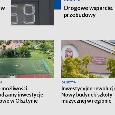
ów
Drogowe wsparcie. 2
przebudowy
N
OLSZTYN
możliwości.
Inwestycyjne rewolucje
wdzamy inwestycje
Nowy budynek szkoły
owe w Olsztynie
muzycznej w regionie