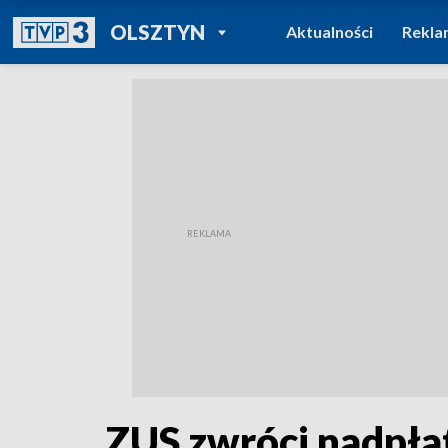
POWRÓT DO
OLSZTYN
Aktualności
Rekla
TVP REGIONY
ZUS zwróci nadpła