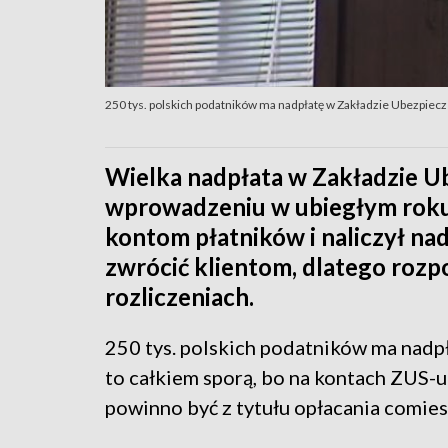
250 tys. polskich podatników ma nadpłatę w Zakładzie Ubezpiec
Wielka nadpłata w Zakładzie U
wprowadzeniu w ubiegłym roku e
kontom płatników i naliczył na
zwrócić klientom, dlatego rozp
rozliczeniach.
250 tys. polskich podatników ma nadp
to całkiem sporą, bo na kontach ZUS-u 
powinno być z tytułu opłacania comies