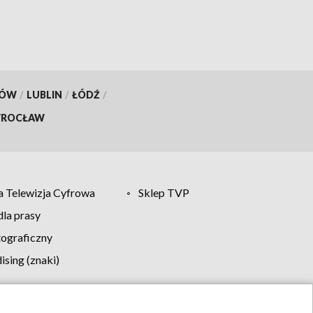
KÓW
/
LUBLIN
/
ŁÓDŹ
/
ROCŁAW
 Telewizja Cyfrowa
Sklep TVP
la prasy
tograficzny
sing (znaki)