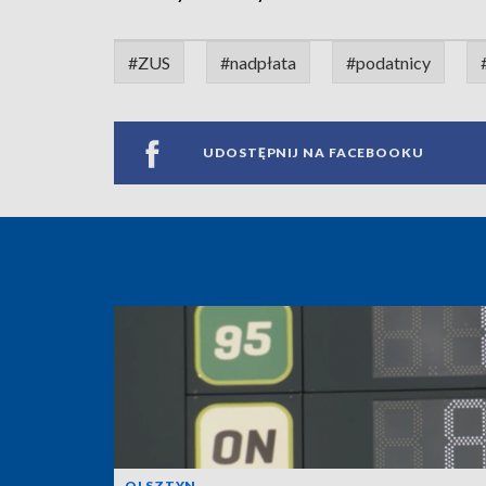
#ZUS
#nadpłata
#podatnicy
UDOSTĘPNIJ NA FACEBOOKU
OLSZTYN