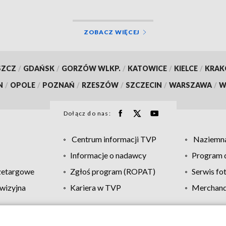
ZOBACZ WIĘCEJ
SZCZ
/
GDAŃSK
/
GORZÓW WLKP.
/
KATOWICE
/
KIELCE
/
KRA
N
/
OPOLE
/
POZNAŃ
/
RZESZÓW
/
SZCZECIN
/
WARSZAWA
/
W
Dołącz do nas:
Centrum informacji TVP
Naziemna
Informacje o nadawcy
Program d
zetargowe
Zgłoś program (ROPAT)
Serwis fo
wizyjna
Kariera w TVP
Merchandi