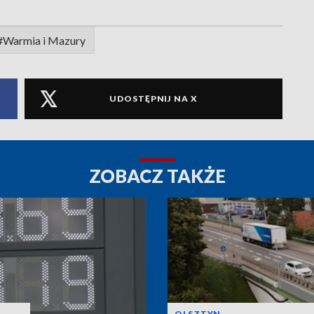
#Warmia i Mazury
UDOSTĘPNIJ NA X
ZOBACZ TAKŻE
OLSZTYN