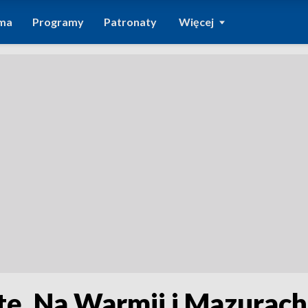
ma
Programy
Patronaty
Więcej
tę. Na Warmii i Mazurach