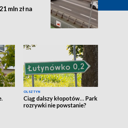
1 mln zł na
OLSZTYN
.
Ciąg dalszy kłopotów… Park
rozrywki nie powstanie?