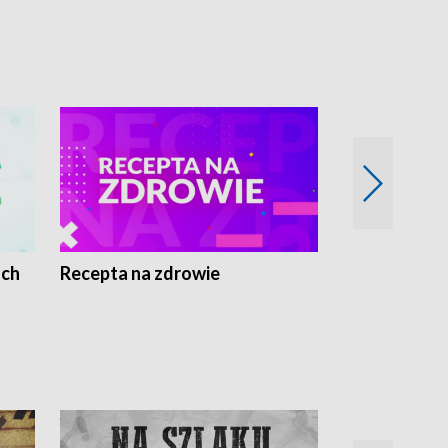
ach
Recepta na zdrowie
Wybieram z