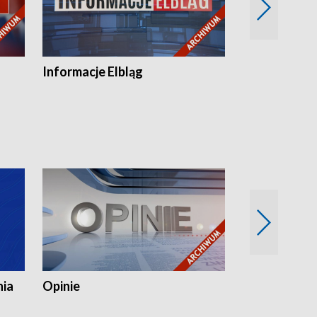
Informacje Elbląg
Wstaje nowy
nia
Opinie
Opinie Elblą