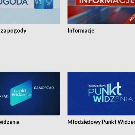
za pogody
Informacje
widzenia
Młodzieżowy Punkt Widze