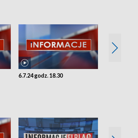
6.7.24 godz. 18.30
5.7.24 godz. 