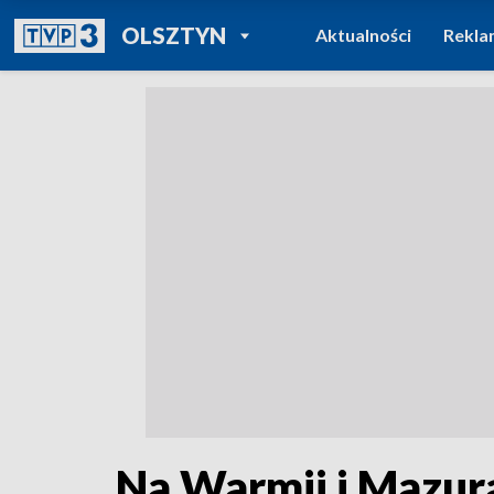
POWRÓT DO
OLSZTYN
Aktualności
Rekla
TVP REGIONY
Na Warmii i Mazura