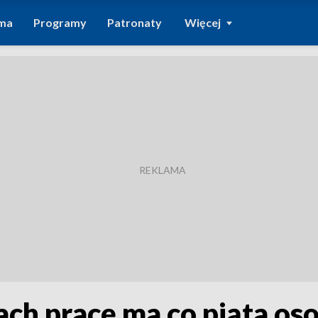
ma
Programy
Patronaty
Więcej
ch pracę ma co piąta os