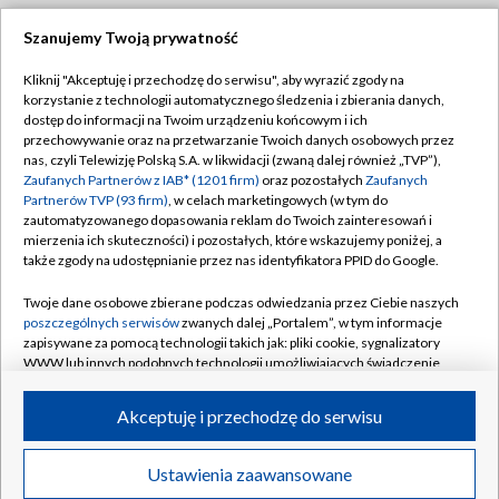
Szanujemy Twoją prywatność
Dołącz do nas:
Kliknij "Akceptuję i przechodzę do serwisu", aby wyrazić zgody na
korzystanie z technologii automatycznego śledzenia i zbierania danych,
TVP
dostęp do informacji na Twoim urządzeniu końcowym i ich
Abonament TVP
przechowywanie oraz na przetwarzanie Twoich danych osobowych przez
Regulamin TVP
nas, czyli Telewizję Polską S.A. w likwidacji (zwaną dalej również „TVP”),
Emisja w TVP
Polityka prywatności
Zaufanych Partnerów z IAB* (1201 firm)
oraz pozostałych
Zaufanych
Partnerów TVP (93 firm)
, w celach marketingowych (w tym do
Centrum informacji TVP
Moje zgody
zautomatyzowanego dopasowania reklam do Twoich zainteresowań i
mierzenia ich skuteczności) i pozostałych, które wskazujemy poniżej, a
Naziemna Telewizja Cyfrowa
Pomoc
także zgody na udostępnianie przez nas identyfikatora PPID do Google.
Sklep TVP
Biuro reklamy
Twoje dane osobowe zbierane podczas odwiedzania przez Ciebie naszych
Rada Programowa
Kontakt
poszczególnych serwisów
zwanych dalej „Portalem”, w tym informacje
zapisywane za pomocą technologii takich jak: pliki cookie, sygnalizatory
System NOS
WWW lub innych podobnych technologii umożliwiających świadczenie
dopasowanych i bezpiecznych usług, personalizację treści oraz reklam,
Informacje o nadawcy
Kanały
udostępnianie funkcji mediów społecznościowych oraz analizowanie
Akceptuję i przechodzę do serwisu
ruchu w Internecie.
Program dla prasy
©2026 Telewizja Polska S.A. w likwidacji
Biuro Reklamy
Twoje dane osobowe zbierane podczas odwiedzania przez Ciebie
Ustawienia zaawansowane
poszczególnych serwisów
na Portalu, takie jak adresy IP, identyfikatory
Ogłoszenie przetargowe