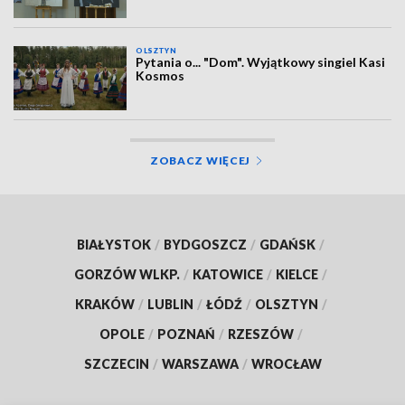
OLSZTYN
Pytania o... "Dom". Wyjątkowy singiel Kasi
Kosmos
ZOBACZ WIĘCEJ
BIAŁYSTOK
/
BYDGOSZCZ
/
GDAŃSK
/
GORZÓW WLKP.
/
KATOWICE
/
KIELCE
/
KRAKÓW
/
LUBLIN
/
ŁÓDŹ
/
OLSZTYN
/
OPOLE
/
POZNAŃ
/
RZESZÓW
/
SZCZECIN
/
WARSZAWA
/
WROCŁAW