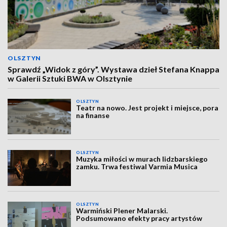
OLSZTYN
Sprawdź „Widok z góry”. Wystawa dzieł Stefana Knappa
w Galerii Sztuki BWA w Olsztynie
OLSZTYN
Teatr na nowo. Jest projekt i miejsce, pora
na finanse
OLSZTYN
Muzyka miłości w murach lidzbarskiego
zamku. Trwa festiwal Varmia Musica
OLSZTYN
Warmiński Plener Malarski.
Podsumowano efekty pracy artystów