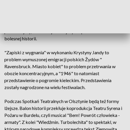
zainspirowane reportażem Marty Abramowicz.
To pierwsze spotkania, od kiedy dyrektorem olsztyńskiej
sceny został Zbigniew Brzoza. Repertuar wydaje się nieco
poważniejszy, a kilka najważniejszych spektakli mówi o
bolesnej historii.
"Zapiski z wygnania" w wykonaniu Krystyny Jandy to
problem wymuszonej emigracji polskich Żydów "
Ravensbruck. Miasto kobiet" to problem przetrwania w
obozie koncentracyjnym, a "1946" to natomiast
przedstawienie o pogromie kieleckim. Przedstawienia
zostały nagrodzone na wielu festiwalach.
Podczas Spotkań Teatralnych w Olsztynie będą też formy
lżejsze. Balon historii przekłuje koprodukcja Teatru Syrena i
Pożaru w Burdelu, czyli musical "Bem! Powrót człowieka -
armaty". Z kolei "Wiedźmin. Turbolechita" to spektakl, w
którym narodowe kompleksy sprawdza tekst Ziemowita