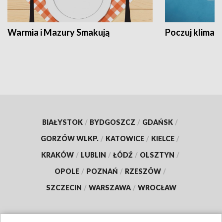
Warmia i Mazury Smakują
Poczuj klimat
BIAŁYSTOK
/
BYDGOSZCZ
/
GDAŃSK
/
GORZÓW WLKP.
/
KATOWICE
/
KIELCE
/
KRAKÓW
/
LUBLIN
/
ŁÓDŹ
/
OLSZTYN
/
OPOLE
/
POZNAŃ
/
RZESZÓW
/
SZCZECIN
/
WARSZAWA
/
WROCŁAW