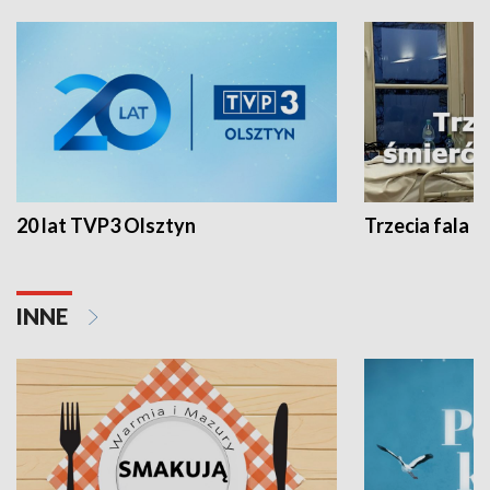
20 lat TVP3 Olsztyn
Trzecia fala -
INNE