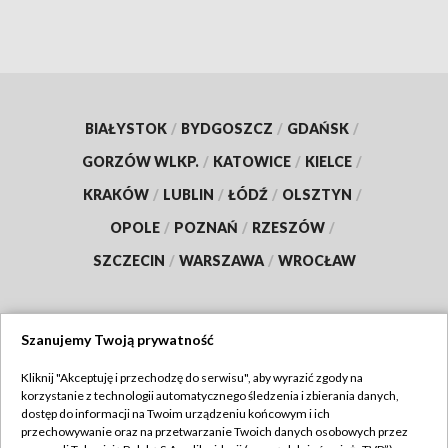
BIAŁYSTOK
/
BYDGOSZCZ
/
GDAŃSK
/
GORZÓW WLKP.
/
KATOWICE
/
KIELCE
/
KRAKÓW
/
LUBLIN
/
ŁÓDŹ
/
OLSZTYN
/
OPOLE
/
POZNAŃ
/
RZESZÓW
/
SZCZECIN
/
WARSZAWA
/
WROCŁAW
Szanujemy Twoją prywatność
Dołącz do nas:
Kliknij "Akceptuję i przechodzę do serwisu", aby wyrazić zgody na
korzystanie z technologii automatycznego śledzenia i zbierania danych,
TVP
dostęp do informacji na Twoim urządzeniu końcowym i ich
Abonament TVP
przechowywanie oraz na przetwarzanie Twoich danych osobowych przez
Regulamin TVP