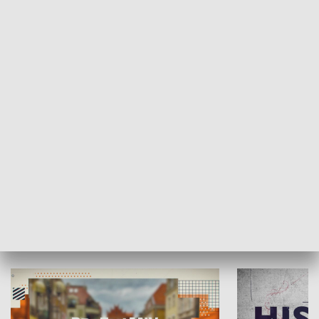
SPOŁECZEŃSTWO
Moje miejsce
Winda region
HISTORIA