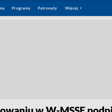
ma
Programy
Patronaty
Więcej
owaniu w W-MSSE podpis