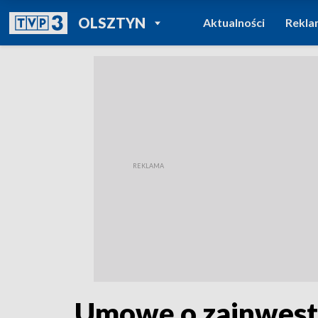
POWRÓT DO
OLSZTYN
Aktualności
Rekla
TVP REGIONY
Umowę o zainwest