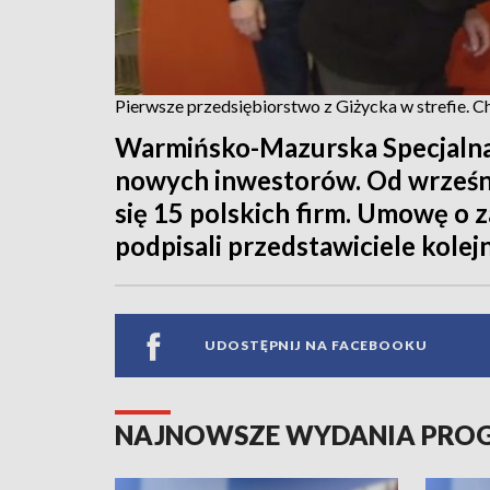
Pierwsze przedsiębiorstwo z Giżycka w strefie. C
Warmińsko-Mazurska Specjalna
nowych inwestorów. Od wrześni
się 15 polskich firm. Umowę o
podpisali przedstawiciele kolejn
UDOSTĘPNIJ NA FACEBOOKU
NAJNOWSZE WYDANIA PR