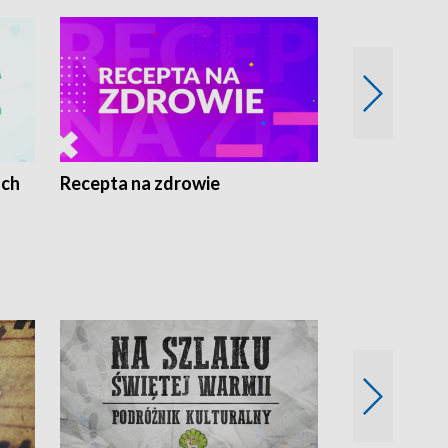
ach
Recepta na zdrowie
Wybieram z