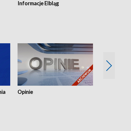
Informacje Elbląg
Wstaje nowy
nia
Opinie
Opinie Elblą