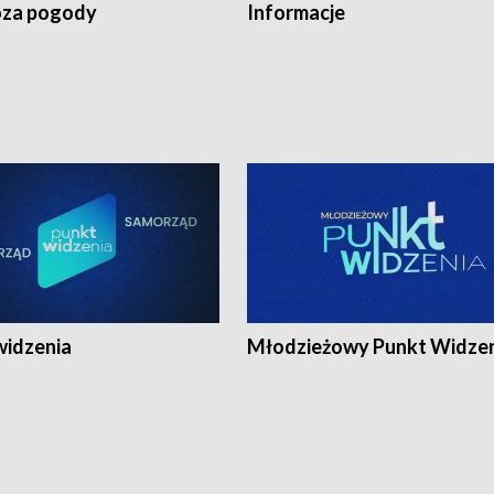
za pogody
Informacje
widzenia
Młodzieżowy Punkt Widze