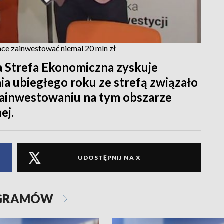
hce zainwestować niemal 20 mln zł
 Strefa Ekonomiczna zyskuje
a ubiegłego roku ze strefą związało
 zainwestowaniu na tym obszarze
ej.
UDOSTĘPNIJ NA X
OGRAMÓW