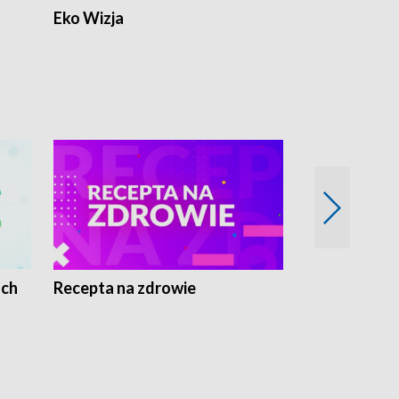
Eko Wizja
ach
Recepta na zdrowie
Wybieram z