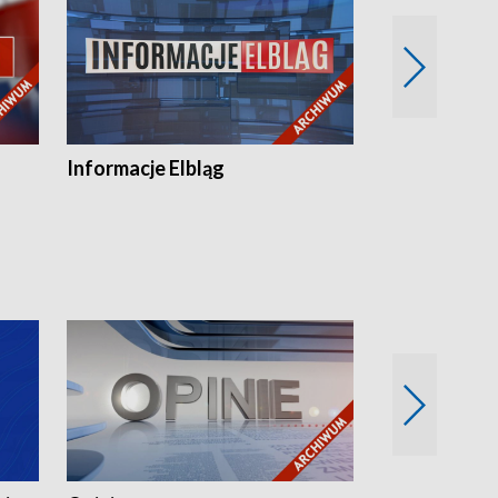
Informacje Elbląg
Wstaje nowy