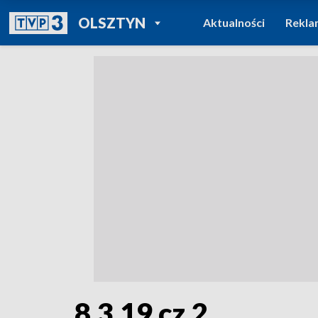
POWRÓT DO
OLSZTYN
Aktualności
Rekla
TVP REGIONY
8.3.19 cz.2