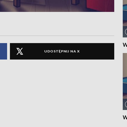
W
UDOSTĘPNIJ NA X
W