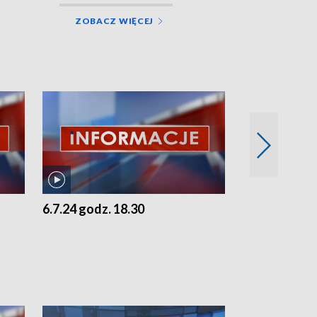
ZOBACZ WIĘCEJ
6.7.24 godz. 18.30
5.7.24 godz. 