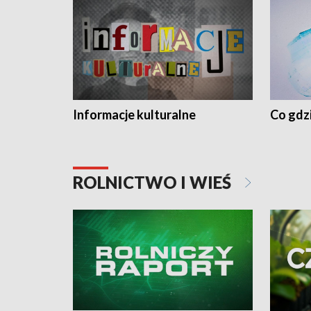
Informacje kulturalne
Co gdzi
ROLNICTWO I WIEŚ