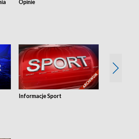
nia
Opinie
Opinie Elblą
Informacje Sport
Flesz sport