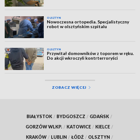
OLSZTYN
Nowoczesna ortopedia. Specjalistyczny
robot w olsztyńskim szpitalu
OLSZTYN
Przywitał domowników z toporem w ręku.
Do akcji wkroczyli kontrterroryści
ZOBACZ WIĘCEJ
BIAŁYSTOK
/
BYDGOSZCZ
/
GDAŃSK
/
GORZÓW WLKP.
/
KATOWICE
/
KIELCE
/
KRAKÓW
/
LUBLIN
/
ŁÓDŹ
/
OLSZTYN
/