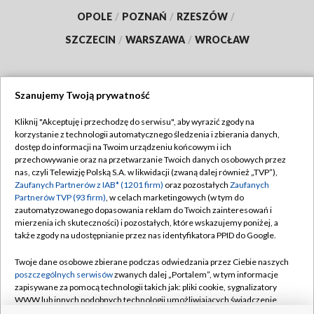
OPOLE
/
POZNAŃ
/
RZESZÓW
/
SZCZECIN
/
WARSZAWA
/
WROCŁAW
Szanujemy Twoją prywatność
Dołącz do nas:
Kliknij "Akceptuję i przechodzę do serwisu", aby wyrazić zgody na
korzystanie z technologii automatycznego śledzenia i zbierania danych,
TVP
dostęp do informacji na Twoim urządzeniu końcowym i ich
Abonament TVP
przechowywanie oraz na przetwarzanie Twoich danych osobowych przez
Regulamin TVP
nas, czyli Telewizję Polską S.A. w likwidacji (zwaną dalej również „TVP”),
Emisja w TVP
Polityka prywatności
Zaufanych Partnerów z IAB* (1201 firm)
oraz pozostałych
Zaufanych
Partnerów TVP (93 firm)
, w celach marketingowych (w tym do
Centrum informacji TVP
Moje zgody
zautomatyzowanego dopasowania reklam do Twoich zainteresowań i
mierzenia ich skuteczności) i pozostałych, które wskazujemy poniżej, a
Naziemna Telewizja Cyfrowa
Pomoc
także zgody na udostępnianie przez nas identyfikatora PPID do Google.
Sklep TVP
Biuro reklamy
Twoje dane osobowe zbierane podczas odwiedzania przez Ciebie naszych
Rada Programowa
Kontakt
poszczególnych serwisów
zwanych dalej „Portalem”, w tym informacje
zapisywane za pomocą technologii takich jak: pliki cookie, sygnalizatory
System NOS
WWW lub innych podobnych technologii umożliwiających świadczenie
dopasowanych i bezpiecznych usług, personalizację treści oraz reklam,