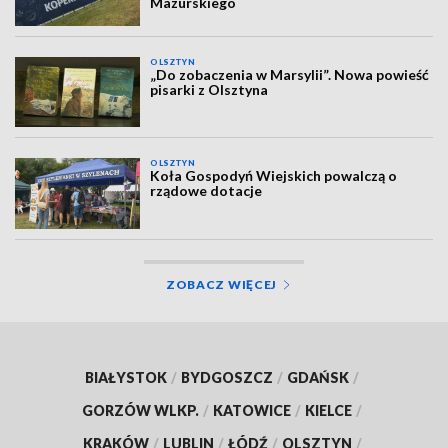
Mazurskiego
OLSZTYN
„Do zobaczenia w Marsylii”. Nowa powieść
pisarki z Olsztyna
OLSZTYN
Koła Gospodyń Wiejskich powalczą o
rządowe dotacje
ZOBACZ WIĘCEJ
BIAŁYSTOK
/
BYDGOSZCZ
/
GDAŃSK
/
GORZÓW WLKP.
/
KATOWICE
/
KIELCE
/
KRAKÓW
/
LUBLIN
/
ŁÓDŹ
/
OLSZTYN
/