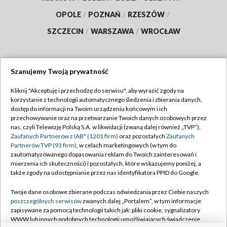
OPOLE
/
POZNAŃ
/
RZESZÓW
/
SZCZECIN
/
WARSZAWA
/
WROCŁAW
Szanujemy Twoją prywatność
Dołącz do nas:
Kliknij "Akceptuję i przechodzę do serwisu", aby wyrazić zgody na
korzystanie z technologii automatycznego śledzenia i zbierania danych,
TVP
dostęp do informacji na Twoim urządzeniu końcowym i ich
Abonament TVP
przechowywanie oraz na przetwarzanie Twoich danych osobowych przez
Regulamin TVP
nas, czyli Telewizję Polską S.A. w likwidacji (zwaną dalej również „TVP”),
Emisja w TVP
Polityka prywatności
Zaufanych Partnerów z IAB* (1201 firm)
oraz pozostałych
Zaufanych
Partnerów TVP (93 firm)
, w celach marketingowych (w tym do
Centrum informacji TVP
Moje zgody
zautomatyzowanego dopasowania reklam do Twoich zainteresowań i
mierzenia ich skuteczności) i pozostałych, które wskazujemy poniżej, a
Naziemna Telewizja Cyfrowa
Pomoc
także zgody na udostępnianie przez nas identyfikatora PPID do Google.
Sklep TVP
Biuro reklamy
Twoje dane osobowe zbierane podczas odwiedzania przez Ciebie naszych
Rada Programowa
Kontakt
poszczególnych serwisów
zwanych dalej „Portalem”, w tym informacje
zapisywane za pomocą technologii takich jak: pliki cookie, sygnalizatory
System NOS
WWW lub innych podobnych technologii umożliwiających świadczenie