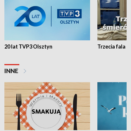
20 lat TVP3 Olsztyn
Trzecia fala -
INNE