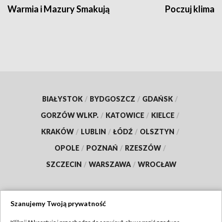
Warmia i Mazury Smakują
Poczuj klimat
BIAŁYSTOK
/
BYDGOSZCZ
/
GDAŃSK
/
GORZÓW WLKP.
/
KATOWICE
/
KIELCE
/
KRAKÓW
/
LUBLIN
/
ŁÓDŹ
/
OLSZTYN
/
OPOLE
/
POZNAŃ
/
RZESZÓW
/
SZCZECIN
/
WARSZAWA
/
WROCŁAW
Szanujemy Twoją prywatność
Dołącz do nas: