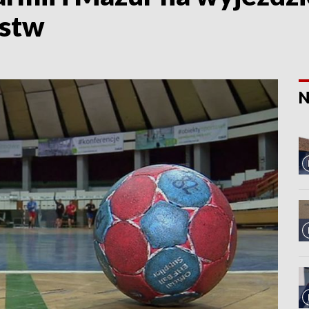
ęstw
N