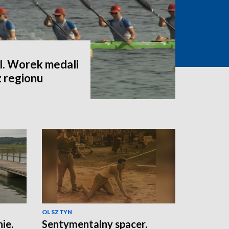
l. Worek medali
z regionu
OLSZTYN
ie.
Sentymentalny spacer.