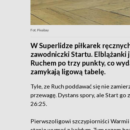
Fot. Pixabay
W Superlidze piłkarek ręcznych
zawodniczki Startu. Elblążanki
Ruchem po trzy punkty, co wyda
zamykają ligową tabelę.
Tyle, ze Ruch poddawać się nie zamier
przewagę. Dystans spory, ale Start go
26:25.
Pierwszoligowi szczypiorniści Warmii
stanie wygrać z każdym. Tym razem be