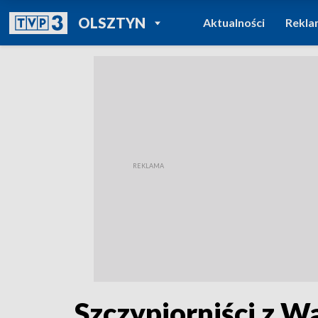
POWRÓT DO
OLSZTYN
Aktualności
Rekla
TVP REGIONY
Szczypiorniści z W