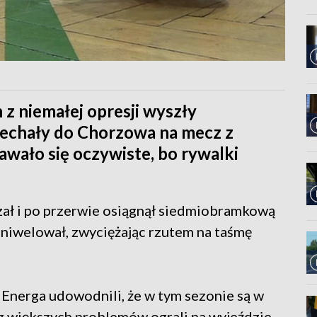
 z niemałej opresji wyszły
 jechały do Chorzowa na mecz z
wało się oczywiste, bo rywalki
zał i po przerwie osiągnął siedmiobramkową
 zniwelował, zwyciężając rzutem na taśmę
 Energa udowodnili, że w tym sezonie są w
z większych problemów ograli na wyjeździe