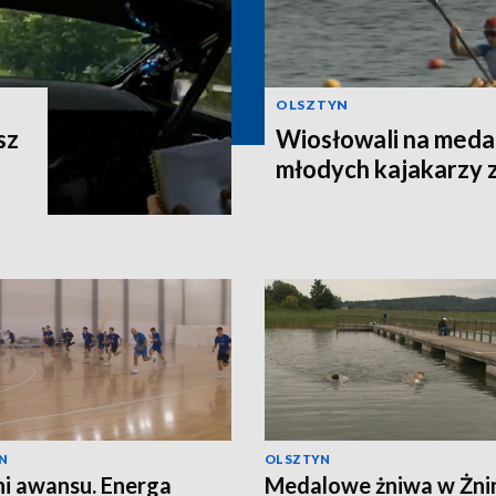
OLSZTYN
sz
Wiosłowali na meda
młodych kajakarzy 
N
OLSZTYN
i awansu. Energa
Medalowe żniwa w Żnin