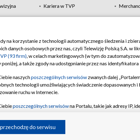
wizyjna
Kariera w TVP
Merchandi
Polityka prywatności
Moje zgody
Pomoc
Biuro re
ody na korzystanie z technologii automatycznego śledzenia i zbie
 danych osobowych przez nas, czyli Telewizję Polską S.A. w likw
VP (93 firm)
, w celach marketingowych (w tym do zautomatyzow
 poniżej, a także zgody na udostępnianie przez nas identyfikator
Ciebie naszych
poszczególnych serwisów
zwanych dalej „Portalem
obnych technologii umożliwiających świadczenie dopasowanych i be
zowanie ruchu w Internecie.
Ciebie
poszczególnych serwisów
na Portalu, takie jak adresy IP, 
sach Portalu czy historia odwiedzin będą przetwarzane przez TV
ji: przechowywania informacji na urządzeniu lub dostęp do nich,
©2026 Telewizja Polska S.A. w likwidacji
 przechodzę do serwisu
enia profilu spersonalizowanych treści, wyboru spersonalizowany
inii odbiorców, opracowywania i ulepszania produktów, zapewnie