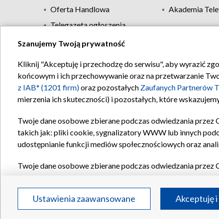
Oferta Handlowa
Akademia Tele
Telegazeta ogłoszenia
Szanujemy Twoją prywatność
Regulamin TVP
Kliknij "Akceptuję i przechodzę do serwisu", aby wyrazić zg
końcowym i ich przechowywanie oraz na przetwarzanie Twoich
z IAB* (1201 firm)
oraz pozostałych
Zaufanych Partnerów T
mierzenia ich skuteczności) i pozostałych, które wskazujemy
Twoje dane osobowe zbierane podczas odwiedzania przez 
takich jak: pliki cookie, sygnalizatory WWW lub innych pod
udostępnianie funkcji mediów społecznościowych oraz anali
Twoje dane osobowe zbierane podczas odwiedzania przez 
plików cookie, informacje o Twoich wyszukiwaniach w serwi
Partnerów TVP
dla realizacji następujących celów i funkc
Ustawienia zaawansowane
Akceptuję i
reklam, tworzenia profilu spersonalizowanych reklam, tworz
treści, stosowania badań rynkowych w celu generowania op