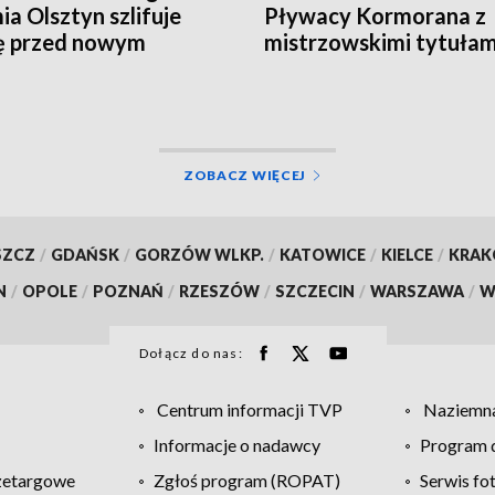
a Olsztyn szlifuje
Pływacy Kormorana z
ę przed nowym
mistrzowskimi tytułam
nem
ZOBACZ WIĘCEJ
SZCZ
/
GDAŃSK
/
GORZÓW WLKP.
/
KATOWICE
/
KIELCE
/
KRA
N
/
OPOLE
/
POZNAŃ
/
RZESZÓW
/
SZCZECIN
/
WARSZAWA
/
W
Dołącz do nas:
Centrum informacji TVP
Naziemna
Informacje o nadawcy
Program d
zetargowe
Zgłoś program (ROPAT)
Serwis fo