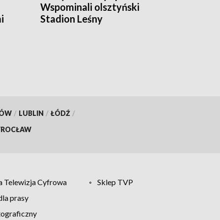
Wspominali olsztyński
i
Stadion Leśny
KÓW
/
LUBLIN
/
ŁÓDŹ
/
ROCŁAW
 Telewizja Cyfrowa
Sklep TVP
la prasy
tograficzny