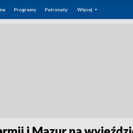
ma
Programy
Patronaty
Więcej
armii i Mazur na wyjeździ