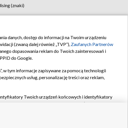
sing (znaki)
klamy
Kontakt
rania danych, dostęp do informacji na Twoim urządzeniu
idacji (zwaną dalej również „TVP”),
Zaufanych Partnerów
anego dopasowania reklam do Twoich zainteresowań i
a PPID do Google.
”, w tym informacje zapisywane za pomocą technologii
zpiecznych usług, personalizację treści oraz reklam,
identyfikatory Twoich urządzeń końcowych i identyfikatory
P,
Zaufanych Partnerów z IAB
oraz pozostałych
Zaufanych
 wyboru podstawowych reklam, wyboru spersonalizowanych
ch treści, pomiaru wydajności reklam, pomiaru wydajności
nia bezpieczeństwa, zapobiegania oszustwom i usuwania