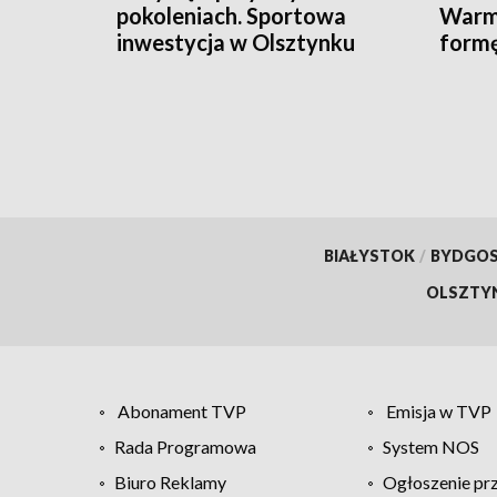
pokoleniach. Sportowa
Warmi
inwestycja w Olsztynku
form
sezo
BIAŁYSTOK
/
BYDGO
OLSZTY
Abonament TVP
Emisja w TVP
Rada Programowa
System NOS
Biuro Reklamy
Ogłoszenie pr