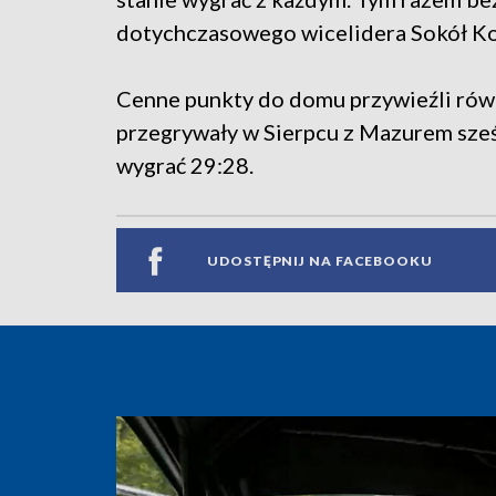
dotychczasowego wicelidera Sokół Ko
Cenne punkty do domu przywieźli rów
przegrywały w Sierpcu z Mazurem sześ
wygrać 29:28.
UDOSTĘPNIJ NA FACEBOOKU