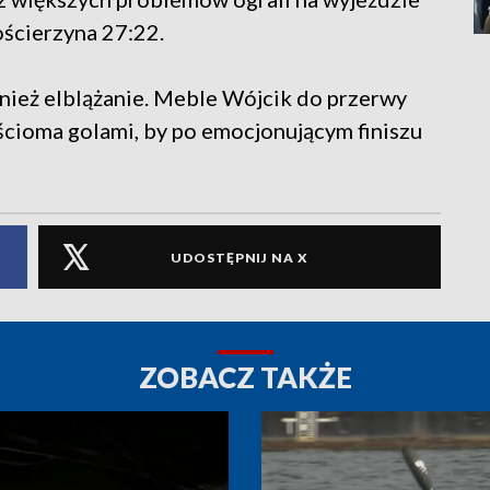
ścierzyna 27:22.
nież elblążanie. Meble Wójcik do przerwy
cioma golami, by po emocjonującym finiszu
UDOSTĘPNIJ NA X
ZOBACZ TAKŻE