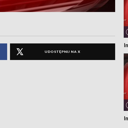
I
UDOSTĘPNIJ NA X
I