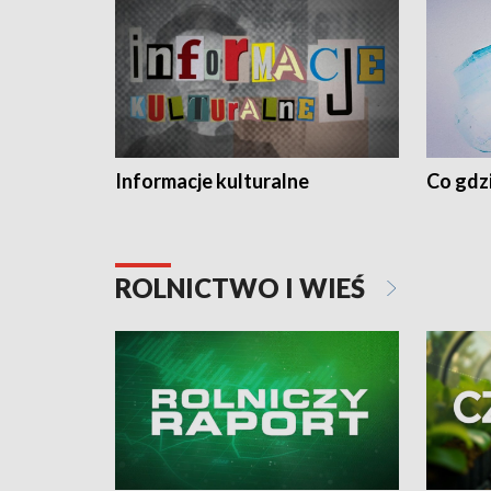
Informacje kulturalne
Co gdzi
ROLNICTWO I WIEŚ