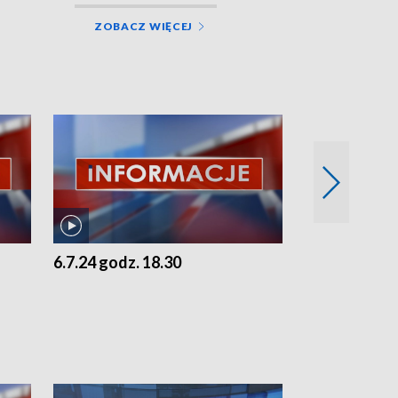
ZOBACZ WIĘCEJ
6.7.24 godz. 18.30
5.7.24 godz. 