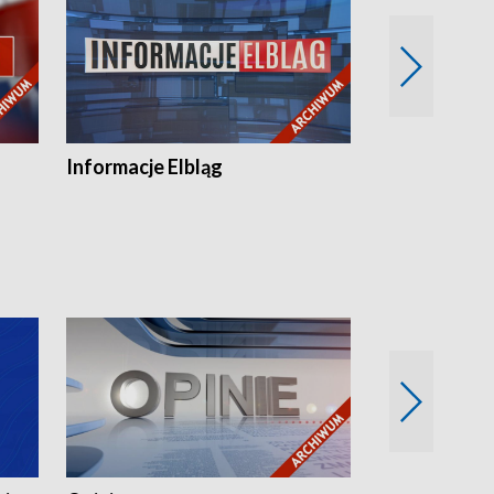
Informacje Elbląg
Wstaje nowy