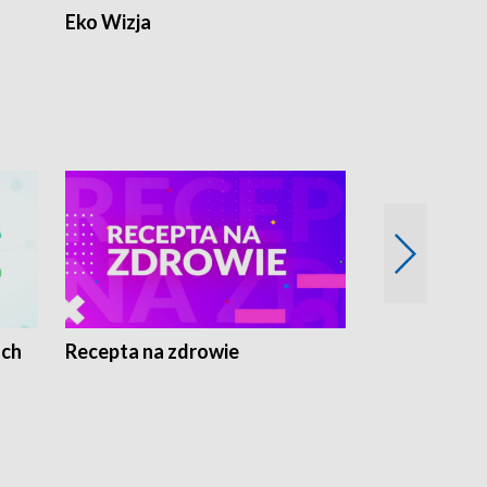
Eko Wizja
ach
Recepta na zdrowie
Wybieram z