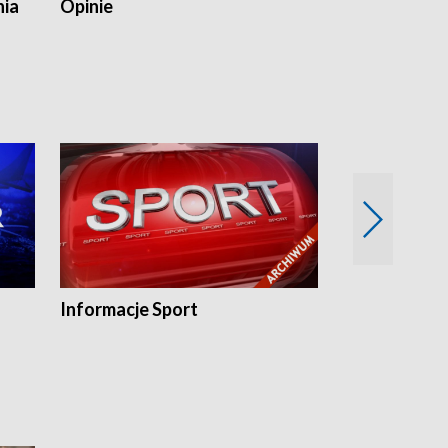
nia
Opinie
Opinie Elblą
Informacje Sport
Flesz sport