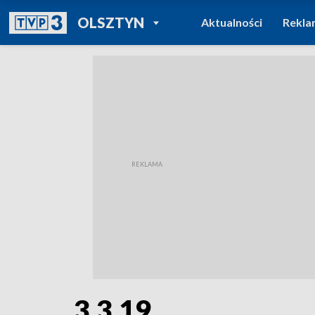
POWRÓT DO
OLSZTYN
Aktualności
Rekla
TVP REGIONY
3.3.19