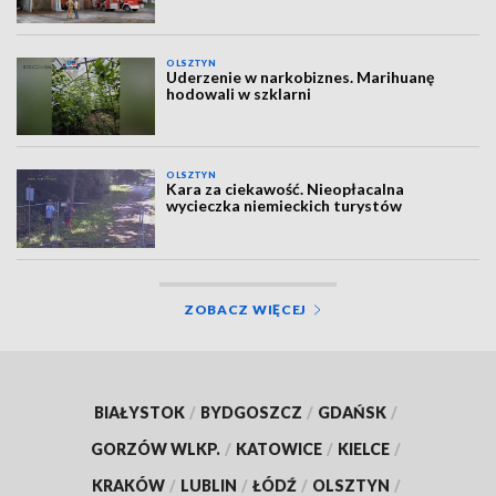
OLSZTYN
Uderzenie w narkobiznes. Marihuanę
hodowali w szklarni
OLSZTYN
Kara za ciekawość. Nieopłacalna
wycieczka niemieckich turystów
ZOBACZ WIĘCEJ
BIAŁYSTOK
/
BYDGOSZCZ
/
GDAŃSK
/
GORZÓW WLKP.
/
KATOWICE
/
KIELCE
/
KRAKÓW
/
LUBLIN
/
ŁÓDŹ
/
OLSZTYN
/