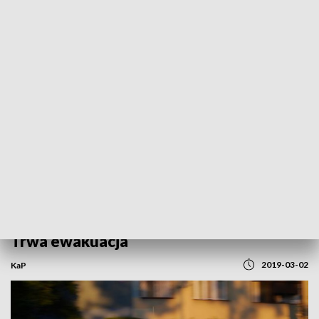
POWRÓT DO
OLSZTYN
TVP REGIONY
Wyciek gazu przy ul. Jagiellończyka.
Trwa ewakuacja
2019-03-02
KaP