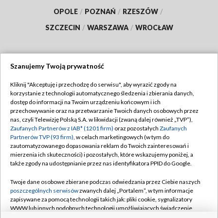
OPOLE
/
POZNAŃ
/
RZESZÓW
/
SZCZECIN
/
WARSZAWA
/
WROCŁAW
Szanujemy Twoją prywatność
Dołącz do nas:
Kliknij "Akceptuję i przechodzę do serwisu", aby wyrazić zgody na
korzystanie z technologii automatycznego śledzenia i zbierania danych,
TVP
dostęp do informacji na Twoim urządzeniu końcowym i ich
Abonament TVP
przechowywanie oraz na przetwarzanie Twoich danych osobowych przez
Regulamin TVP
nas, czyli Telewizję Polską S.A. w likwidacji (zwaną dalej również „TVP”),
Emisja w TVP
Polityka prywatności
Zaufanych Partnerów z IAB* (1201 firm)
oraz pozostałych
Zaufanych
Partnerów TVP (93 firm)
, w celach marketingowych (w tym do
Centrum informacji TVP
Moje zgody
zautomatyzowanego dopasowania reklam do Twoich zainteresowań i
mierzenia ich skuteczności) i pozostałych, które wskazujemy poniżej, a
Naziemna Telewizja Cyfrowa
Pomoc
także zgody na udostępnianie przez nas identyfikatora PPID do Google.
Sklep TVP
Biuro reklamy
Twoje dane osobowe zbierane podczas odwiedzania przez Ciebie naszych
Rada Programowa
Kontakt
poszczególnych serwisów
zwanych dalej „Portalem”, w tym informacje
zapisywane za pomocą technologii takich jak: pliki cookie, sygnalizatory
System NOS
WWW lub innych podobnych technologii umożliwiających świadczenie
dopasowanych i bezpiecznych usług, personalizację treści oraz reklam,